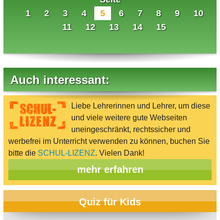
1
2
3
4
5
6
7
8
9
10
11
12
13
14
15
Auch interessant:
Liebe Lehrerinnen und Lehrer, um diese
und viele weitere gute Webseiten
uneingeschränkt, rechtssicher und
werbefrei im Unterricht verwenden zu können, buchen Sie
bitte die
SCHUL-LIZENZ
. Vielen Dank!
mehr erfahren
Quiz für Kids