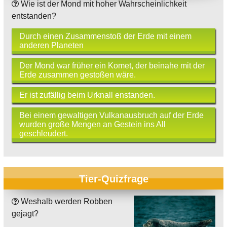
Wie ist der Mond mit hoher Wahrscheinlichkeit
entstanden?
Durch einen Zusammenstoß der Erde mit einem
anderen Planeten
Der Mond war früher ein Komet, der beinahe mit der
Erde zusammen gestoßen wäre.
Er ist zufällig beim Urknall enstanden.
Bei einem gewaltigen Vulkanausbruch auf der Erde
wurden große Mengen an Gestein ins All
geschleudert.
Tier-Quizfrage
Weshalb werden Robben
gejagt?