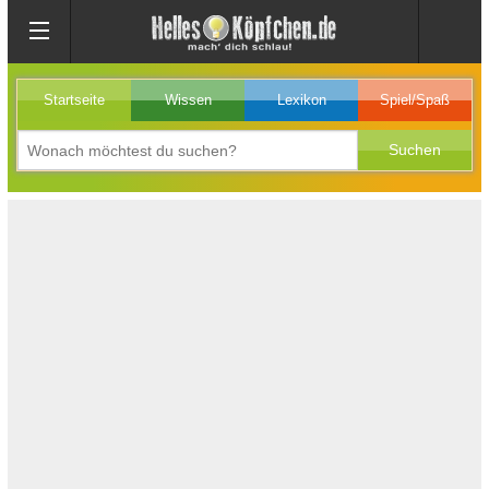
Startseite
Wissen
Lexikon
Spiel/Spaß