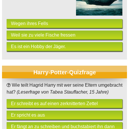
Wegen ihres Fells
Weil sie zu viele Fische fressen
Es ist ein Hobby der Jäger.
Harry-Potter-Quizfrage
Wie teilt Hagrid Harry mit wer seine Eltern umgebracht
hat?
(Leserfrage von Tabea Stauffacher, 15 Jahre)
Er schreibt es auf einen zerknitterten Zettel
Er spricht es aus
Er fängt an zu schreiben und buchstabiert ihn dann