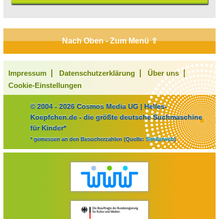
Nach Oben - Zum Menü ⇧
Impressum
Datenschutzerklärung
Über uns
Cookie-Einstellungen
© 2004 - 2026 Cosmos Media UG | Helles-
Koepfchen.de - die größte deutsche Suchmaschine
für Kinder*
* gemessen an den Besucherzahlen (Quelle:
Similarweb
)