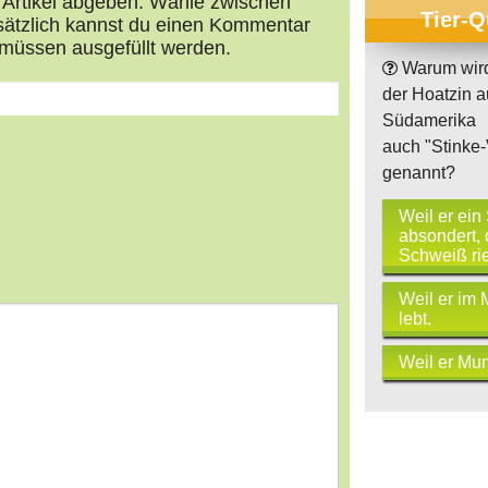
n Artikel abgeben. Wähle zwischen
Tier-Q
usätzlich kannst du einen Kommentar
müssen ausgefüllt werden.
Warum wir
der Hoatzin a
Südamerika
auch "Stinke-
genannt?
s
tars
Weil er ein
absondert,
Schweiß rie
Weil er im 
lebt.
Weil er Mu