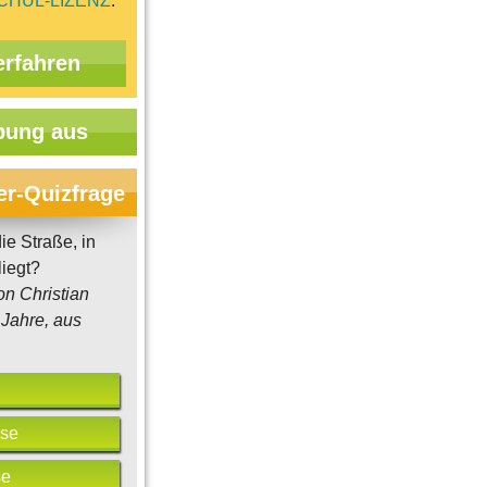
CHUL-LIZENZ
.
erfahren
ung aus
er-Quizfrage
ie Straße, in
liegt?
on Christian
Jahre, aus
se
se