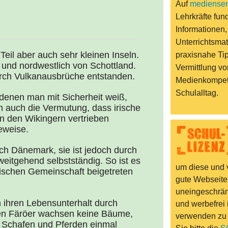
Auf
mediensen
Lehrkräfte fund
Informationen,
Unterrichtsmat
eil aber auch sehr kleinen Inseln.
praxisnahe Ti
d und nordwestlich von Schottland.
Vermittlung vo
urch Vulkanausbrüche entstanden.
Medienkompet
Schulalltag.
denen man mit Sicherheit weiß,
ch auch die Vermutung, dass irische
n den Wikingern vertrieben
eweise.
ch Dänemark, sie ist jedoch durch
eitgehend selbstständig. So ist es
um diese und v
schen Gemeinschaft beigetreten
gute Webseite
uneingeschränk
 ihren Lebensunterhalt durch
und werbefrei 
den Färöer wachsen keine Bäume,
verwenden zu
 Schafen und Pferden einmal