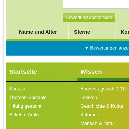
Name und Alter
Sterne
Ko
▼ Bewertungen anze
Startseite
Wissen
Kontakt
Bundestagswahl 2017
Themen-Specials
Lexikon
Häufig gesucht
Geschichte & Kultur
Beliebte Artikel
Kolumne
Mensch & Natur