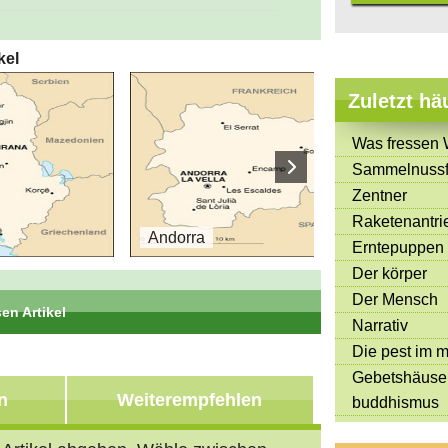
kel
Zuletzt hä
Was fressen 
Sammelnussf
Zentner
Raketenantri
Andorra
Bel
Erntepuppen
Der körper
Der Mensch
en Artikel
Narrativ
Die pest im mi
Teil 10 von 45
Gebetshäuse
n
Weiterempfehlen
buddhismus