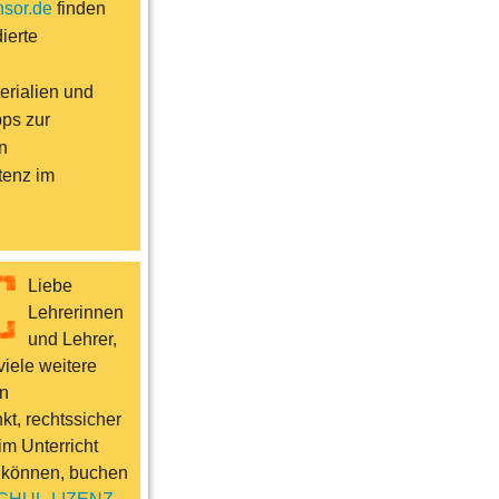
sor.de
finden
ierte
erialien und
pps zur
n
enz im
Liebe
Lehrerinnen
und Lehrer,
iele weitere
n
t, rechtssicher
im Unterricht
 können, buchen