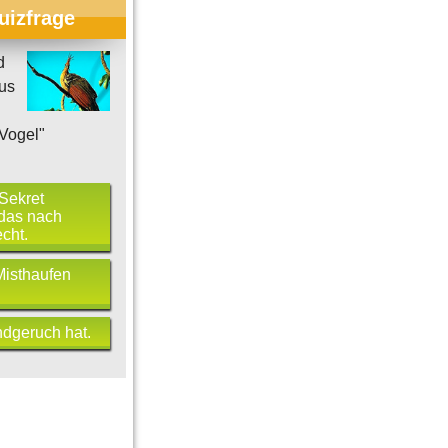
uizfrage
d
us
Vogel"
 Sekret
 das nach
cht.
Misthaufen
ndgeruch hat.