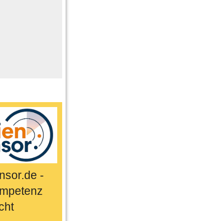
me
n
er
ts & Sport
sor.de -
mpetenz
cht