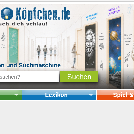
en und Suchmaschine
Lexikon
Spiel 
Startseite Lexikon
Startseite Spi
Online-Spiele
Mitmachen & 