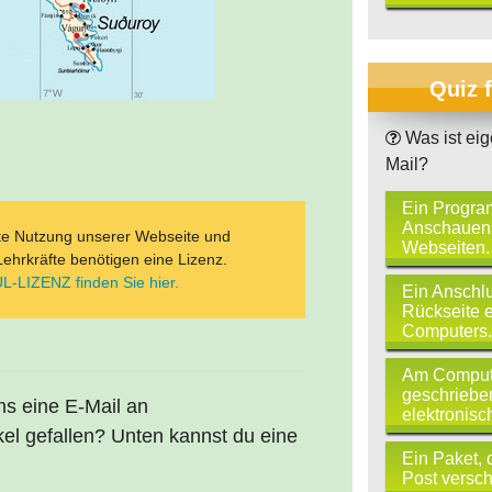
Quiz 
Was ist eig
Mail?
Ein Progr
Anschauen
ate Nutzung unserer Webseite und
Webseiten.
Lehrkräfte benötigen eine Lizenz.
L-LIZENZ finden Sie hier.
Ein Anschlu
Rückseite 
Computers.
Am Comput
geschrieben
uns eine E-Mail an
elektronisch
kel gefallen? Unten kannst du eine
Ein Paket, 
Post versch