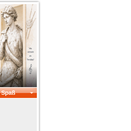
& Spaß
el & Spaß
Kreatives