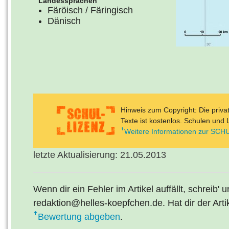
Landessprachen
Färöisch / Färingisch
Dänisch
Hinweis zum Copyright: Die priv
Texte ist kostenlos. Schulen und 
Weitere Informationen zur SCHU
letzte Aktualisierung: 21.05.2013
Wenn dir ein Fehler im Artikel auffällt, schreib' 
redaktion@helles-koepfchen.de. Hat dir der Arti
Bewertung abgeben
.