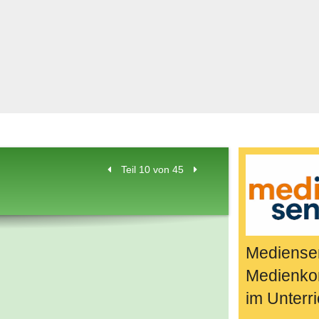
Bücher & Fil
k
Quiz-Spiele
Spiele & Idee
Jugendreport
Rezeptideen
Game-Tests
Reisen, Even
Teil 10 von 45
E-Cards
en
Mediensen
Medienko
im Unterri