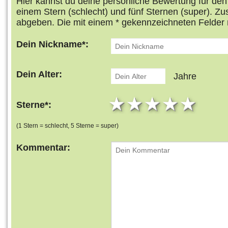
Hier kannst du deine persönliche Bewertung für de
einem Stern (schlecht) und fünf Sternen (super). Z
abgeben. Die mit einem * gekennzeichneten Felder 
Dein Nickname*:
Dein Alter:
Jahre
1 star
2 stars
3 stars
4 star
5 s
Sterne*:
(1 Stern = schlecht, 5 Sterne = super)
Kommentar: