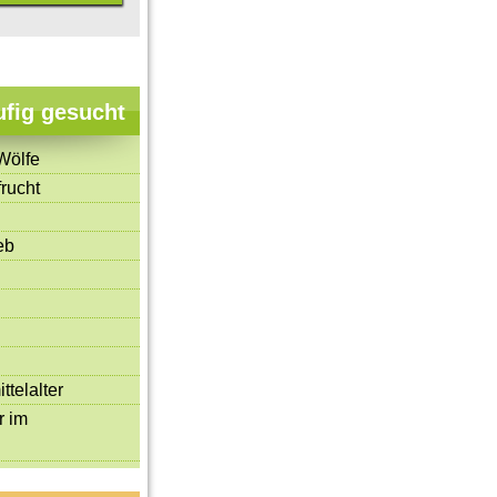
ufig gesucht
Wölfe
rucht
eb
gien
Bosnien-Herzegowina
ttelalter
r im