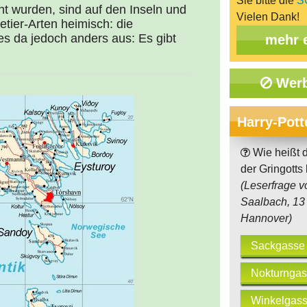
Sie bitte die
S
ht wurden, sind auf den Inseln und
Vielen Dank!
ier-Arten heimisch: die
es da jedoch anders aus: Es gibt
mehr 
Werb
Harry-Pott
Wie heißt d
der Gringotts 
(Leserfrage v
Saalbach, 13 
Hannover)
Sackgasse
Nokturngas
Winkelgas