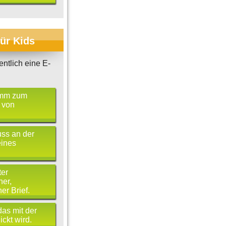
für Kids
entlich eine E-
amm zum
 von
ss an der
eines
er
er,
er Brief.
das mit der
ickt wird.