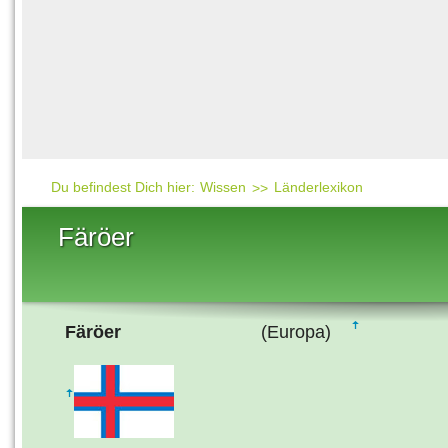
Häufig gesucht
Mensch & Natur
Beliebte Artikel
Gesellschaft & Politi
Ratgeber & Tipps
Universum
Kunst
Technik
Du befindest Dich hier:
Wissen
Länderlexikon
Kinderuni
Färöer
Länderlexikon
Fragen und Antwort
Färöer
(Europa)