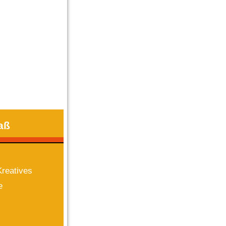
aß
reatives
e