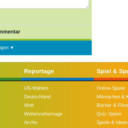
mmentar
igen ▼
Reportage
Spiel & Sp
US-Wahlen
Online-Spiele
Deutschland
Mitmachen & K
Welt
Bücher & Film
Wettervorhersage
Quiz-Spiele
Archiv
Spiele & Ideen