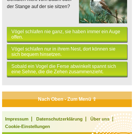
der Stange auf der sie sitzen?
Vögel schlafen nie ganz, sie haben immer ein Auge
offen.
Vögel schlafen nur in ihrem Nest, dort können sie
sich bequem hinsetzen.
Sobald ein Vogel die Ferse abwinkelt spannt sich
eine Sehne, die die Zehen zusammenzieht.
Nach Oben - Zum Menü ⇧
Impressum
Datenschutzerklärung
Über uns
Cookie-Einstellungen