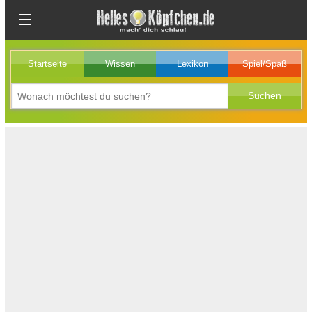
Startseite
Wissen
Lexikon
Spiel/Spaß