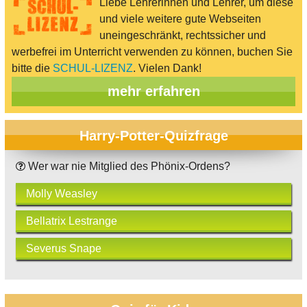
Liebe Lehrerinnen und Lehrer, um diese
und viele weitere gute Webseiten
uneingeschränkt, rechtssicher und
werbefrei im Unterricht verwenden zu können, buchen Sie
bitte die
SCHUL-LIZENZ
. Vielen Dank!
mehr erfahren
Harry-Potter-Quizfrage
Wer war nie Mitglied des Phönix-Ordens?
Molly Weasley
Bellatrix Lestrange
Severus Snape