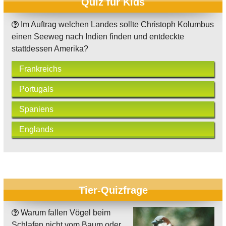
Quiz für Kids
Im Auftrag welchen Landes sollte Christoph Kolumbus
einen Seeweg nach Indien finden und entdeckte
stattdessen Amerika?
Frankreichs
Portugals
Spaniens
Englands
Tier-Quizfrage
Warum fallen Vögel beim
Schlafen nicht vom Baum oder