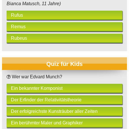
Bianca Matusch, 11 Jahre)
Rufus
Remus
Rubeus
Quiz für Kids
Wer war Edvard Munch?
Ein bekannter Komponist
Der Erfinder der Relativitätstheorie
Der erfolgreichste Kunsträuber aller Zeiten
Ein berühmter Maler und Graphiker