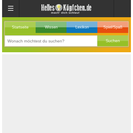
Startseite
Wissen
Lexikon
Spiel/Spaß