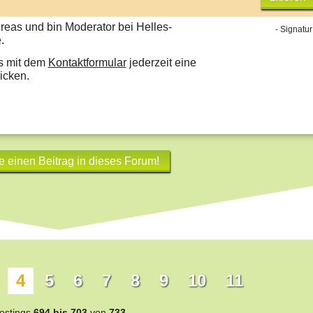
reas und bin Moderator bei Helles-
- Signatur
.
s mit dem
Kontaktformular
jederzeit eine
icken.
e einen Beitrag in dieses Forum!
4
5
6
7
8
9
10
11
ostings
694 bis 703
von
733