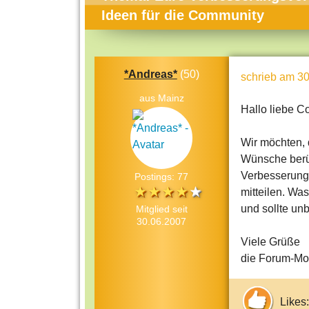
Themen-Specials
Kol
Ideen für die Community
Häufig gesucht
Men
Beliebte Artikel
Gese
*Andreas*
(50)
schrieb
am 30
Rat
aus Mainz
Uni
Hallo liebe C
Kun
Wir möchten, 
Tec
Wünsche berüc
Verbesserung
Postings: 77
Kin
mitteilen. Was
Län
und sollte un
Mitglied seit
30.06.2007
Fra
Viele Grüße
die Forum-Mo
Likes