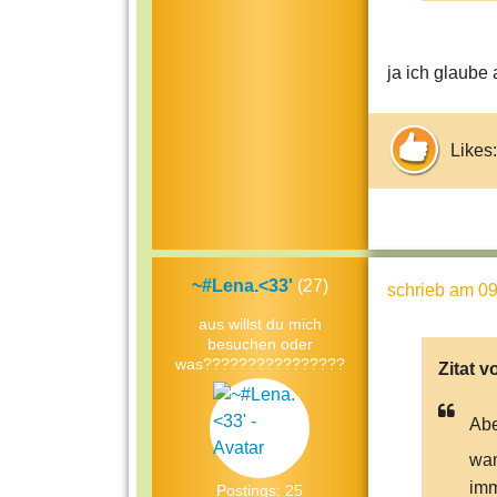
ja ich glaube 
Likes:
~#Lena.<33'
(27)
schrieb
am 09
aus willst du mich
besuchen oder
was????????????????
Zitat v
Abe
wan
imm
Postings: 25