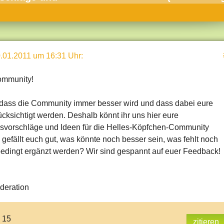
umne
sch & Natur
llschaft & Politik
.01.2011 um 16:31 Uhr
:
geber & Tipps
versum
ommunity!
st
dass die Community immer besser wird und dass dabei eure
hnik
ksichtigt werden. Deshalb könnt ihr uns hier eure
svorschläge und Ideen für die Helles-Köpfchen-Community
deruni
 gefällt euch gut, was könnte noch besser sein, was fehlt noch
derlexikon
bedingt ergänzt werden? Wir sind gespannt auf euer Feedback!
gen und Antworten
deration
: 15
zitieren