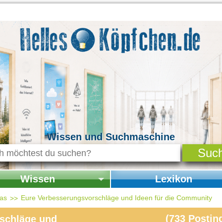
Wissen und Suchmaschine
Wissen
Lexikon
seite Wissen
Startseite Lexikon
das
Eure Verbesserungsvorschläge und Ideen für die Community
chichte & Kultur
(
733
Postin
schläge und