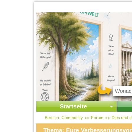
Startseite
Startseite
Start
Bereich:
Community
Forum
Dies und 
Kontakt
Ges
Thema: Eure Verbesserungsvor