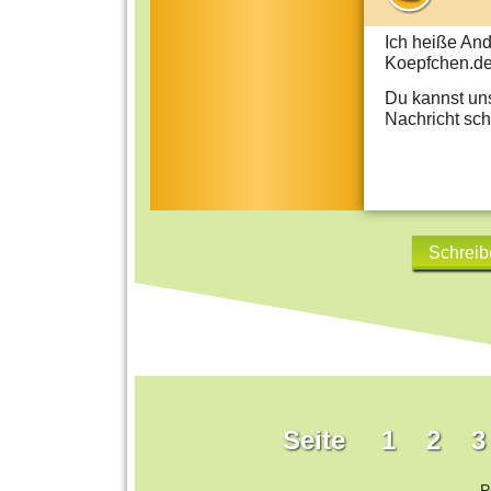
Ich heiße And
Koepfchen.de
Du kannst un
Nachricht sch
Schreib
Seite
1
2
3
P