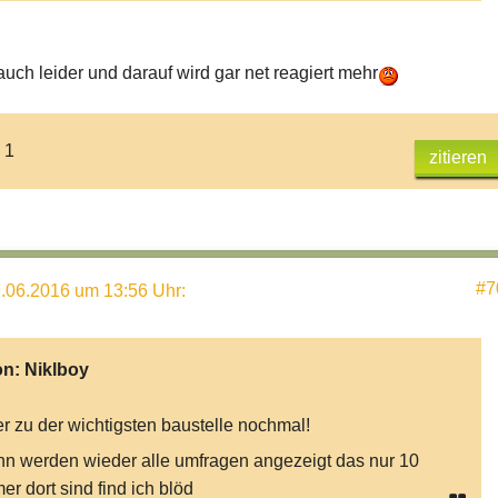
auch leider und darauf wird gar net reagiert mehr
 1
zitieren
#7
.06.2016 um 13:56 Uhr
:
on:
Niklboy
r zu der wichtigsten baustelle nochmal!
n werden wieder alle umfragen angezeigt das nur 10
er dort sind find ich blöd