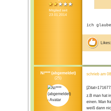
Mitglied seit
23.01.2014
ich glaub
Likes:
Ni**** (abgemeldet)
schrieb
am 08
(25)
[Zitat=171677
z.B man hat 
einen. Man fra
weiß dann nic