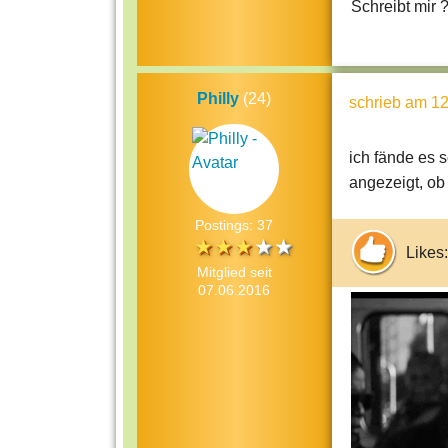
Schreibt mir 
Philly
(24)
schrieb
am 12
ich fände es 
angezeigt, ob 
Postings: 37
Likes:
Mitglied seit
07.06.2016