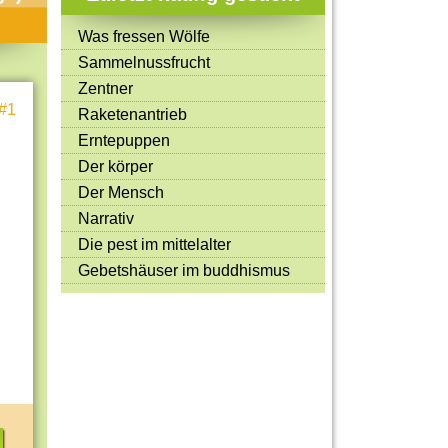
Mitmachen & Kreatives
Was fressen Wölfe
Bücher & Filme
Sammelnussfrucht
Quiz-Spiele
Zentner
#1
Raketenantrieb
Spiele & Ideen
Erntepuppen
Jugendreporter
Der körper
Der Mensch
Rezeptideen
Narrativ
Game-Tests
Die pest im mittelalter
Reisen, Events & Sport
Gebetshäuser im buddhismus
E-Cards