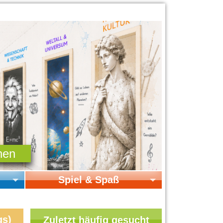
Spiel & Spaß
Startseite Spiel & Spaß
Online-Spiele
gs)
Zuletzt häufig gesucht