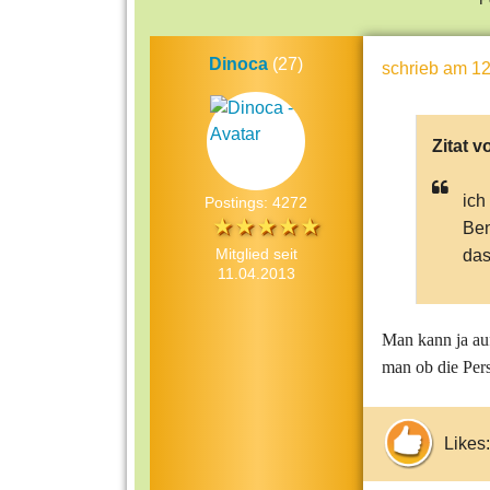
Dinoca
(27)
schrieb
am 12
Zitat v
ich
Postings: 4272
Ben
Mitglied seit
das
11.04.2013
Man kann ja au
man ob die Pers
Likes: