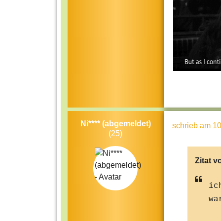
Ni**** (abgemeldet)
schrieb
am 10
(25)
Zitat v
ic
wa