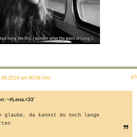
#7
.06.2016 um 00:58 Uhr
:
on:
~#Lena.<33'
h glaube, da kannst du noch lange
rten