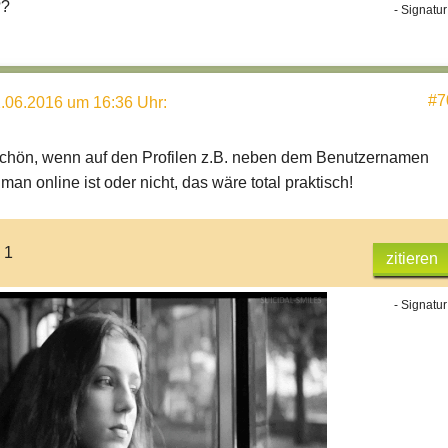
??
- Signatur
#7
.06.2016 um 16:36 Uhr
:
schön, wenn auf den Profilen z.B. neben dem Benutzernamen
man online ist oder nicht, das wäre total praktisch!
 1
zitieren
- Signatur