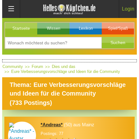
Login
Startseite
Wissen
Lexikon
Spiel/Spaß
Community
Forum
Dies und das
Eure Verbesserungsvorschläge und Ideen für die Community
Thema: Eure Verbesserungsvorschläge
und Ideen für die Community
(
733
Postings)
*Andreas*
(50) aus Mainz
Postings: 77