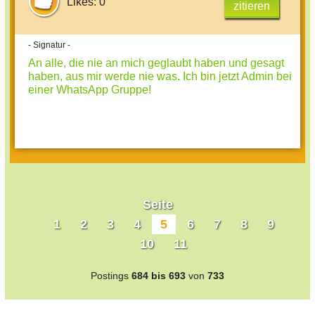
Likes: 0
zitieren
- Signatur -
An alle, die nie an mich geglaubt haben und gesagt
haben, aus mir werde nie was. Ich bin jetzt Admin bei
einer WhatsApp Gruppe!
Seite
1
2
3
4
5
6
7
8
9
10
11
Postings
684 bis 693
von
733