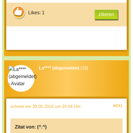
Likes: 1
zitieren
La**** (abgemeldet)
(18)
#691
schrieb
am 30.05.2016 um 20:04 Uhr
:
Zitat von:
(^.^)