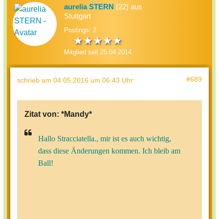
aurelia STERN
(22) aus
Stuttgart
Postings: 2
Mitglied seit 25.04.2014
#689
schrieb
am 04.05.2016 um 06:43 Uhr
:
Zitat von:
*Mandy*
Hallo Stracciatella.,
mir ist es auch wichtig,
dass diese Änderungen kommen. Ich bleib am
Ball!