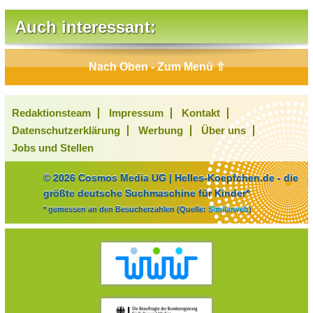
Auch interessant:
Nach Oben - Zum Menü ⇧
Redaktionsteam
Impressum
Kontakt
Datenschutzerklärung
Werbung
Über uns
Jobs und Stellen
© 2026 Cosmos Media UG | Helles-Koepfchen.de - die
größte deutsche Suchmaschine für Kinder*
* gemessen an den Besucherzahlen (Quelle:
Similarweb
)