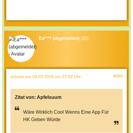
Ea**** (abgemeldet)
(25)
#685
schrieb
am 04.03.2016 um 22:02 Uhr
:
Zitat von:
Apfelsuum
Wäre Wirklich Cool Wenns Eine App Für
HK Geben Würde