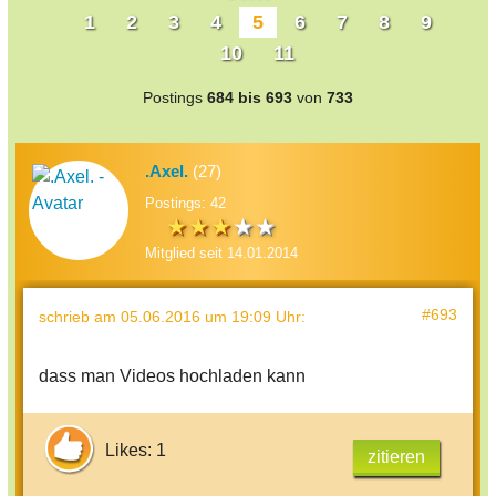
1
2
3
4
5
6
7
8
9
10
11
Postings
684 bis 693
von
733
.Axel.
(27)
Postings: 42
Mitglied seit 14.01.2014
#693
schrieb
am 05.06.2016 um 19:09 Uhr
:
dass man Videos hochladen kann
Likes: 1
zitieren