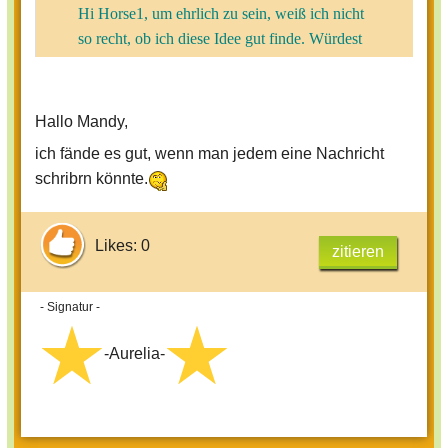
Hi Horse1, um ehrlich zu sein, weiß ich nicht
so recht, ob ich diese Idee gut finde. Würdest
du denn wollen, dass andere Mitglieder
wissen, dass du ihr Profilbild angesehen hast?
Hallo Mandy,
ich fände es gut, wenn man jedem eine Nachricht
Liebe Grüße an alle,
schribrn könnte.
Mandy
Likes: 0
zitieren
- Signatur -
-Aurelia-