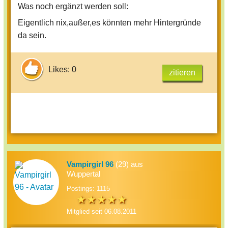
Was noch ergänzt werden soll:
Eigentlich nix,außer,es könnten mehr Hintergründe
da sein.
Likes: 0
zitieren
Vampirgirl 96
(29) aus
Wuppertal
Postings: 1115
Mitglied seit 06.08.2011