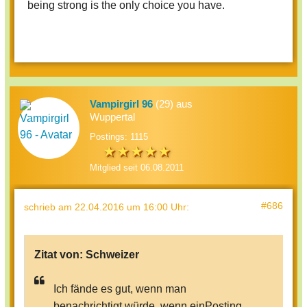
being strong is the only choice you have.
Vampirgirl 96
(29) aus
Wuppertal
Postings: 1115
Mitglied seit 06.08.2011
#686
schrieb
am 22.04.2016 um 16:00 Uhr
:
Zitat von:
Schweizer
Ich fände es gut, wenn man
benachrichtigt würde, wenn einPosting,