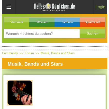
Login
Startseite
Wissen
Lexikon
Spiel/Spaß
Community
Forum
Musik, Bands und Stars
Musik, Bands und Stars