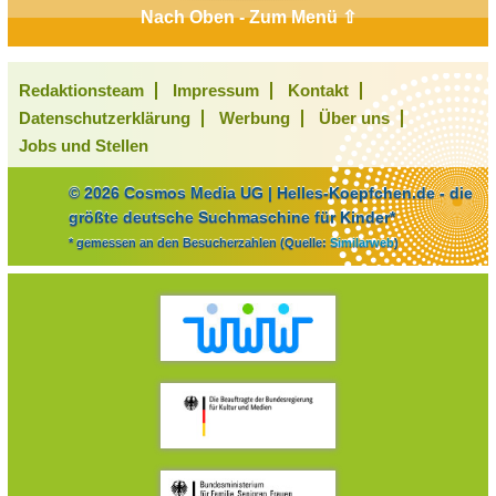
Nach Oben - Zum Menü ⇧
Redaktionsteam
Impressum
Kontakt
Datenschutzerklärung
Werbung
Über uns
Jobs und Stellen
© 2026 Cosmos Media UG | Helles-Koepfchen.de - die
größte deutsche Suchmaschine für Kinder*
* gemessen an den Besucherzahlen (Quelle:
Similarweb
)