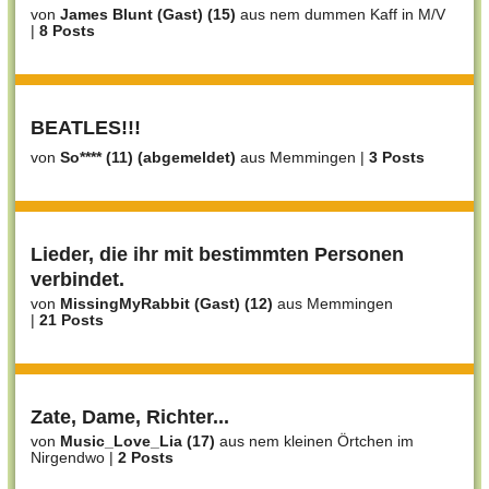
von
James Blunt (Gast) (15)
aus nem dummen Kaff in M/V
|
8 Posts
BEATLES!!!
von
So**** (11) (abgemeldet)
aus Memmingen
|
3 Posts
Lieder, die ihr mit bestimmten Personen
verbindet.
von
MissingMyRabbit (Gast) (12)
aus Memmingen
|
21 Posts
Zate, Dame, Richter...
von
Music_Love_Lia (17)
aus nem kleinen Örtchen im
Nirgendwo
|
2 Posts