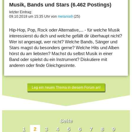
Musik, Bands und Stars (6.462 Postings)
letzter Eintrag:
09.10.2018 um 15:35 Uhr von
melania9
(25)
Hip-Hop, Pop, Rock oder Alternative,... - für welche Musik
interessierst du dich und welche gefällt dir überhaupt nicht?
Wer ist angesagt, wer nicht? Welche Bands, Sänger und
Stars magst du besonders gerne? Welche Hits und Alben
hörst du am liebsten? Machst du selbst Musik in einer
Band oder spielst du ein Instrument? Diskutiere mit
anderen oder finde Gleichgesinnte.
Leg ein neues Thema in diesem Forum an!
Seite
1
2
3
4
5
6
7
8
9