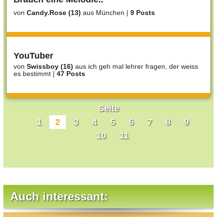
von
Candy.Rose (13)
aus München
|
9 Posts
YouTuber
von
Swissboy (16)
aus ich geh mal lehrer fragen, der weiss
es bestimmt
|
47 Posts
Seite
1
2
3
4
5
6
7
8
9
10
11
Auch interessant: