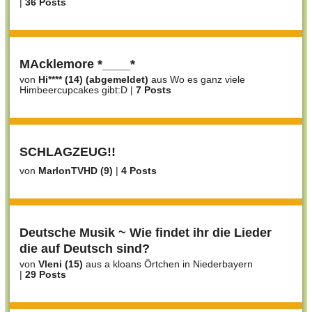
|
36 Posts
MAcklemore *____*
von
Hi**** (14) (abgemeldet)
aus Wo es ganz viele
Himbeercupcakes gibt:D
|
7 Posts
SCHLAGZEUG!!
von
MarlonTVHD (9)
|
4 Posts
Deutsche Musik ~ Wie findet ihr die Lieder
die auf Deutsch sind?
von
Vleni (15)
aus a kloans Örtchen in Niederbayern
|
29 Posts