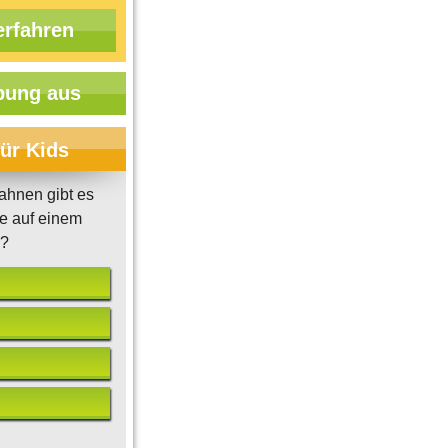
erfahren
ung aus
für Kids
ahnen gibt es
e auf einem
z?