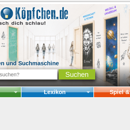
en und Suchmaschine
Lexikon
Spiel 
Startseite Lexikon
Startseite Spi
Online-Spiele
Mitmachen & 