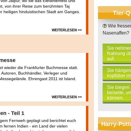
 von Jaipur, wo sie das Elefantenfest und
t, von ihrer Reise zum berühmten Taj
r heiligen hinduistischen Stadt am Ganges.
Tier-Q
Wie fresse
WEITERLESEN >>
Nasenaffen?
Sie nehmen
Nahrung üb
auf.
hmesse
et wieder die Frankfurter Buchmesse statt.
Sie hängen
 Autoren, Buchhändler, Verleger und
kopfüber i
 Messegelände. Ehrengast 2011 ist Island.
Sie biegen 
beiseite, u
WEITERLESEN >>
können.
en - Teil 1
digem Fernweh geplagt und berichtet euch
Harry-Pott
m fernen Indien - ein Land der vielen