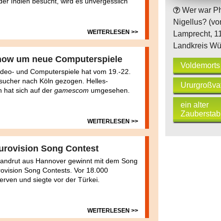
er Indien besucht, wird es unvergesslich
Wer war P
Nigellus? (vo
WEITERLESEN >>
Lamprecht, 11
Landkreis Wü
ow um neue Computerspiele
Voldemorts
ideo- und Computerspiele hat vom 19.-22.
sucher nach Köln gezogen. Helles-
Ururgroßvat
 hat sich auf der
gamescom
umgesehen.
ein alter
Zaubersta
WEITERLESEN >>
urovision Song Contest
Landrut aus Hannover gewinnt mit dem Song
urovision Song Contests. Vor 18.000
erven und siegte vor der Türkei.
WEITERLESEN >>