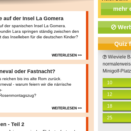
mehr 
e auf der Insel La Gomera
 auf der spanischen Insel La Gomera.
Werb
eundin Lara springen ständig zwischen den
t das Inselleben für die deutschen Kinder?
Quiz 
WEITERLESEN >>
Wieviele B
normalerweis
neval oder Fastnacht?
Minigolf-Plat
 reichen bis ins alte Rom zurück.
10
neval - warum feiern wir die närrische
n-
12
n Rosenmontagszug?
18
WEITERLESEN >>
25
en - Teil 2