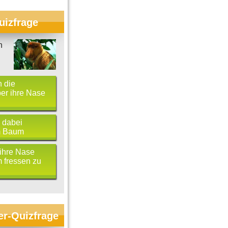
uizfrage
n
 die
er ihre Nase
 dabei
m Baum
ihre Nase
m fressen zu
er-Quizfrage