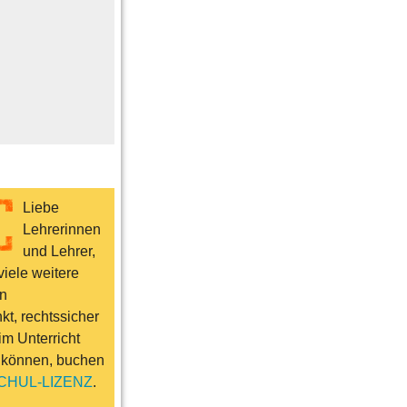
me
n
er
ts & Sport
Liebe
Lehrerinnen
und Lehrer,
iele weitere
n
t, rechtssicher
im Unterricht
 können, buchen
CHUL-LIZENZ
.