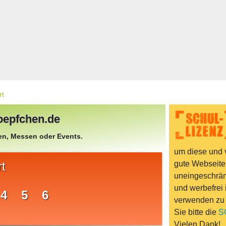
Bücher & Fil
k
Quiz-Spiele
Spiele & Idee
Jugendreport
Rezeptideen
Game-Tests
rt
Reisen, Even
Koepfchen.de
E-Cards
gen, Messen oder Events.
en
um diese und v
gute Webseite
t
uneingeschränk
und werbefrei 
4
5
6
verwenden zu
Sie bitte die
S
Vielen Dank!