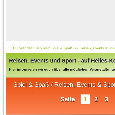
Häufig gesucht
Mensch & Natur
Beliebte Artikel
Gesellschaft & Politi
Ratgeber & Tipps
Universum
Kunst
Technik
Du befindest Dich hier:
Spiel & Spaß
Reisen, Events & Spo
Kinderuni
Reisen, Events und Sport - auf Helles-
Länderlexikon
Hier informieren wir euch über alle möglichen Veranstaltun
Fragen und Antwort
Spiel & Spaß / Reisen, Events & Spor
Seite
1
2
3