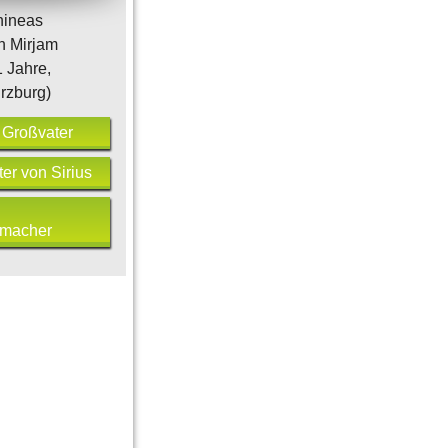
hineas
n Mirjam
 Jahre,
rzburg)
 Großvater
er von Sirius
bmacher