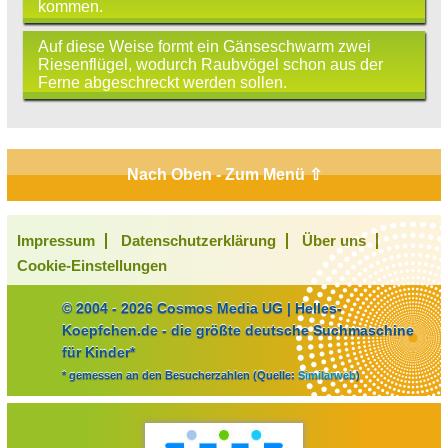
kommen.
Auf diese Weise formt ein Gänseschwarm zwei
Riesenflügel, wodurch Raubvögel schon aus der
Ferne abgeschreckt werden sollen.
Nach Oben - Zum Menü ⇧
Impressum
Datenschutzerklärung
Über uns
Cookie-Einstellungen
© 2004 - 2026 Cosmos Media UG | Helles-
Koepfchen.de - die größte deutsche Suchmaschine
für Kinder*
* gemessen an den Besucherzahlen (Quelle:
Similarweb
)