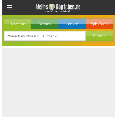
Startseite
Wissen
Lexikon
Spiel/Spaß