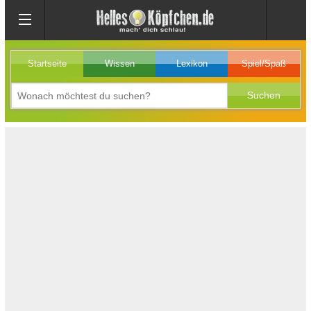
Startseite
Wissen
Lexikon
Spiel/Spaß