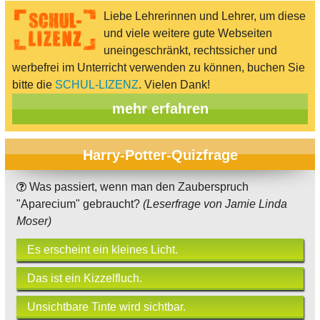
Liebe Lehrerinnen und Lehrer, um diese
und viele weitere gute Webseiten
uneingeschränkt, rechtssicher und
werbefrei im Unterricht verwenden zu können, buchen Sie
bitte die
SCHUL-LIZENZ
. Vielen Dank!
mehr erfahren
Harry-Potter-Quizfrage
Was passiert, wenn man den Zauberspruch
"Aparecium" gebraucht?
(Leserfrage von Jamie Linda
Moser)
Es erscheint ein kleines Licht.
Das ist ein Kizzelfluch.
Unsichtbare Tinte wird sichtbar.