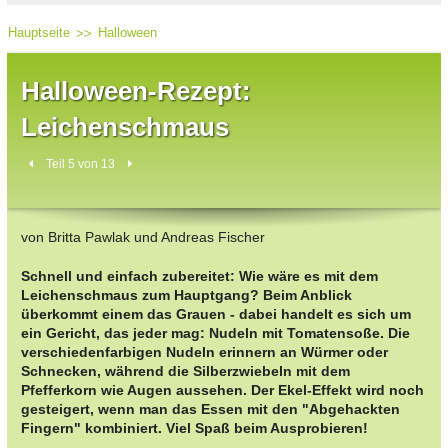
Hauptseite
Halloween
Halloween-Rezept:
Leichenschmaus
Teil 5 von 13
von Britta Pawlak und Andreas Fischer
Schnell und einfach zubereitet: Wie wäre es mit dem
Leichenschmaus zum Hauptgang? Beim Anblick
überkommt einem das Grauen - dabei handelt es sich um
ein Gericht, das jeder mag: Nudeln mit Tomatensoße. Die
verschiedenfarbigen Nudeln erinnern an Würmer oder
Schnecken, während die Silberzwiebeln mit dem
Pfefferkorn wie Augen aussehen. Der Ekel-Effekt wird noch
gesteigert, wenn man das Essen mit den "Abgehackten
Fingern" kombiniert. Viel Spaß beim Ausprobieren!