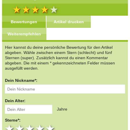
Bewertungen
Artikel drucken
Weiterempfehlen
Hier kannst du deine persönliche Bewertung für den Artikel
abgeben. Wähle zwischen einem Stern (schlecht) und fünf
Sternen (super). Zusätzlich kannst du einen Kommentar
abgeben. Die mit einem * gekennzeichneten Felder müssen
ausgefüllt werden.
Dein Nickname*:
Dein Alter:
Jahre
Sterne*:
1 star
2 stars
3 stars
4 stars
5 stars