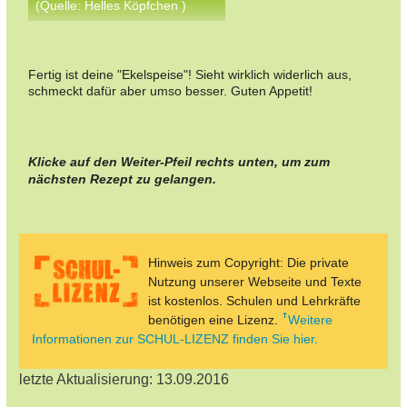
(Quelle: Helles Köpfchen )
Fertig ist deine "Ekelspeise"! Sieht wirklich widerlich aus,
schmeckt dafür aber umso besser. Guten Appetit!
Klicke auf den Weiter-Pfeil rechts unten, um zum
nächsten Rezept zu gelangen.
Hinweis zum Copyright: Die private
Nutzung unserer Webseite und Texte
ist kostenlos. Schulen und Lehrkräfte
benötigen eine Lizenz.
Weitere
Informationen zur SCHUL-LIZENZ finden Sie hier.
letzte Aktualisierung: 13.09.2016