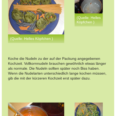
(Quelle: Helles
Köpfchen )
(Quelle: Helles Köpfchen )
Koche die Nudeln zu der auf der Packung angegebenen
Kochzeit. Vollkornnudeln brauchen gewöhnlich etwas länger
als normale. Die Nudeln sollten später noch Biss haben.
Wenn die Nudelarten unterschiedlich lange kochen müssen,
gib die mit der kürzeren Kochzeit erst später dazu.