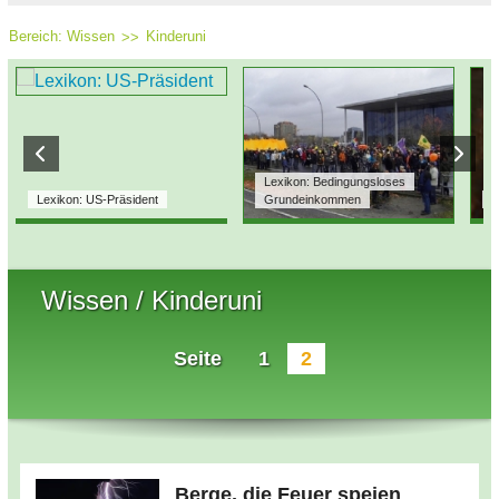
Bereich:
Wissen
Kinderuni
Lexikon: Bedingungsloses
Lexikon: US-Präsident
Grundeinkommen
L
Wissen / Kinderuni
Seite
1
2
Berge, die Feuer speien