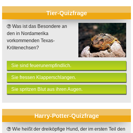
Tier-Quizfrage
Was ist das Besondere an
den in Nordamerika
vorkommenden Texas-
Krötenechsen?
Sie sind feuerunempfindlich.
Sie fressen Klapperschlangen.
Sie spritzen Blut aus ihren Augen.
Harry-Potter-Quizfrage
Wie heißt der dreiköpfige Hund, der im ersten Teil den