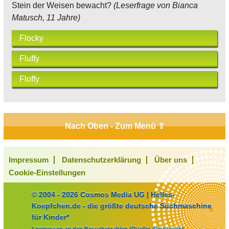
Stein der Weisen bewacht?
(Leserfrage von Bianca
Matusch, 11 Jahre)
Flocky
Fluffy
Floffy
Nach Oben - Zum Menü ⇧
Impressum
Datenschutzerklärung
Über uns
Cookie-Einstellungen
© 2004 - 2026 Cosmos Media UG | Helles-
Koepfchen.de - die größte deutsche Suchmaschine
für Kinder*
* gemessen an den Besucherzahlen (Quelle:
Similarweb
)