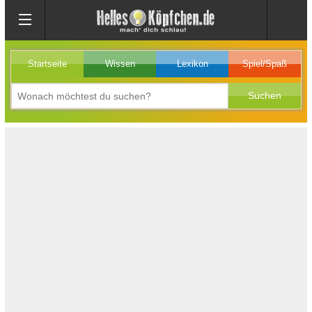
Startseite
Wissen
Lexikon
Spiel/Spaß