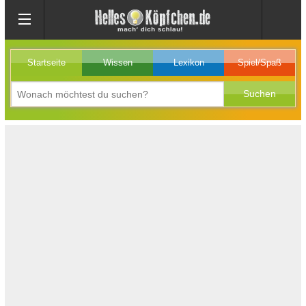
Startseite
Wissen
Lexikon
Spiel/Spaß