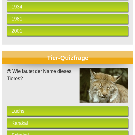
1934
1981
2001
Tier-Quizfrage
Wie lautet der Name dieses
Tieres?
Luchs
Karakal