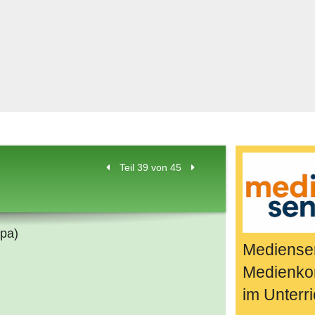
Bücher & Fil
k
Quiz-Spiele
Spiele & Idee
Jugendreport
Rezeptideen
Game-Tests
Reisen, Even
Teil 39 von 45
E-Cards
en
opa)
Mediensen
Medienko
im Unterri