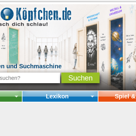
en und Suchmaschine
Lexikon
Spiel 
Startseite Lexikon
Startseite Spi
Online-Spiele
Mitmachen & 