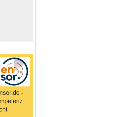
me
n
er
ts & Sport
sor.de -
mpetenz
cht