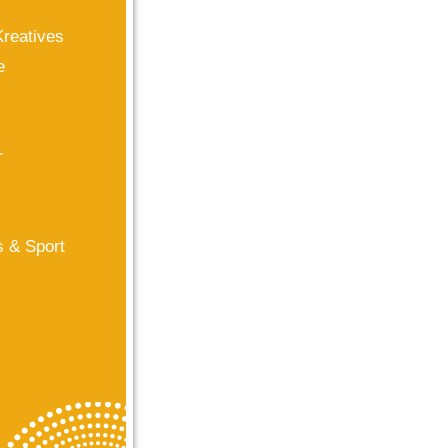
reatives
e
r
s & Sport