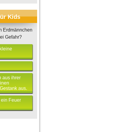
für Kids
n Erdmännchen
bei Gefahr?
kleine
 aus ihrer
einen
Gestank aus.
 ein Feuer
gien
Bosnien-Herzegowina