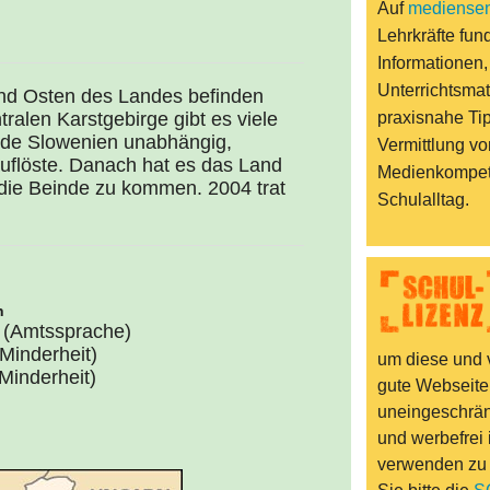
Auf
mediensen
Lehrkräfte fund
Informationen,
Unterrichtsmat
und Osten des Landes befinden
tralen Karstgebirge gibt es viele
praxisnahe Ti
urde Slowenien unabhängig,
Vermittlung vo
uflöste. Danach hat es das Land
Medienkompet
f die Beinde zu kommen. 2004 trat
Schulalltag.
n
 (Amtssprache)
Minderheit)
um diese und v
(Minderheit)
gute Webseite
uneingeschränk
und werbefrei 
verwenden zu