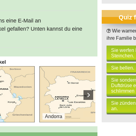
Quiz 
uns eine E-Mail an
kel gefallen? Unten kannst du eine
Wie warne
ihre Familie 
Sie werfen 
Steinchen.
kel
Sie bellen.
Sie sondern
Duftdrüse 
schlimmen 
Sie zünden
an.
Andorra
Bel