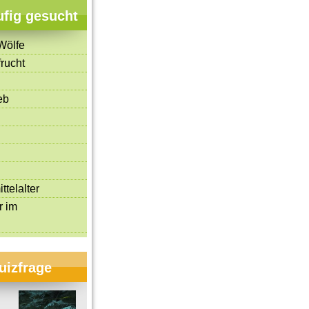
ufig gesucht
Wölfe
rucht
eb
ttelalter
r im
uizfrage