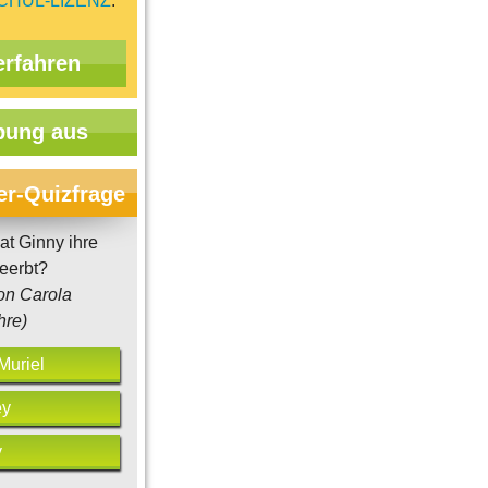
CHUL-LIZENZ
.
erfahren
ung aus
er-Quizfrage
t Ginny ihre
eerbt?
on Carola
hre)
Muriel
ey
y