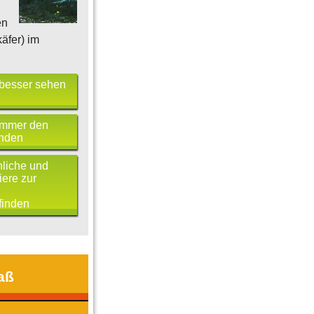
en
äfer) im
besser sehen
 immer den
nden
liche und
iere zur
finden
aß