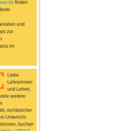
sor.de
finden
ierte
erialien und
pps zur
n
enz im
Liebe
Lehrerinnen
und Lehrer,
iele weitere
n
t, rechtssicher
im Unterricht
 können, buchen