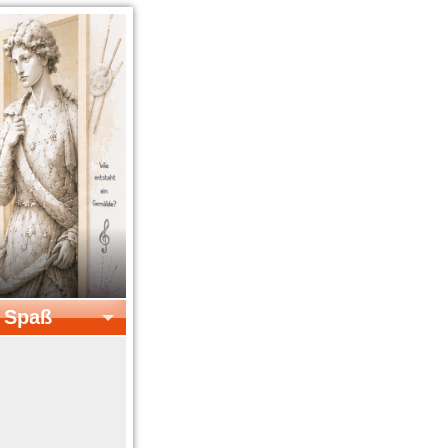
& Spaß
el & Spaß
Kreatives