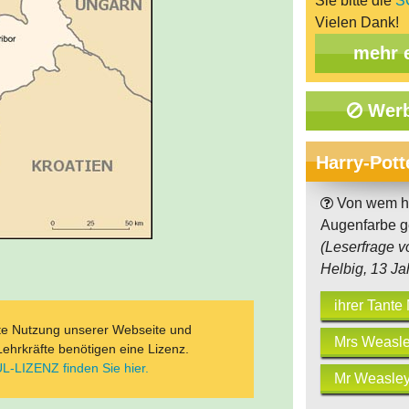
Sie bitte die
S
Vielen Dank!
mehr 
Werb
Harry-Pott
Von wem ha
Augenfarbe g
(Leserfrage v
Helbig, 13 Ja
ihrer Tante 
ate Nutzung unserer Webseite und
Mrs Weasl
Lehrkräfte benötigen eine Lizenz.
L-LIZENZ finden Sie hier.
Mr Weasle