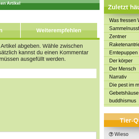
en Artikel
Zuletzt hä
Teil 39 von 45
Was fressen 
Sammelnussf
n
Weiterempfehlen
Zentner
Raketenantri
n Artikel abgeben. Wähle zwischen
usätzlich kannst du einen Kommentar
Erntepuppen
müssen ausgefüllt werden.
Der körper
Der Mensch
Narrativ
Die pest im mi
Gebetshäuse
buddhismus
s
tars
Tier-Q
Wieso