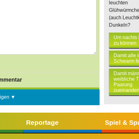
leuchten
Glühwürmch
(auch Leuchtk
Dunkeln?
Um nachts 
zu können
Damit alle
Schwarm fi
Damit männ
weibliche T
mmentar
Paarung
zueinander
igen ▼
Reportage
Spiel & Sp