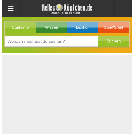
Startseite
Wissen
Lexikon
Spiel/Spaß