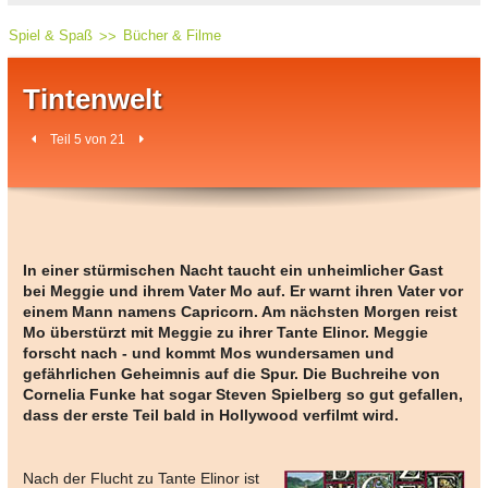
Spiel & Spaß
Bücher & Filme
Tintenwelt
Teil 5 von 21
In einer stürmischen Nacht taucht ein unheimlicher Gast
bei Meggie und ihrem Vater Mo auf. Er warnt ihren Vater vor
einem Mann namens Capricorn. Am nächsten Morgen reist
Mo überstürzt mit Meggie zu ihrer Tante Elinor. Meggie
forscht nach - und kommt Mos wundersamen und
gefährlichen Geheimnis auf die Spur. Die Buchreihe von
Cornelia Funke hat sogar Steven Spielberg so gut gefallen,
dass der erste Teil bald in Hollywood verfilmt wird.
Nach der Flucht zu Tante Elinor ist