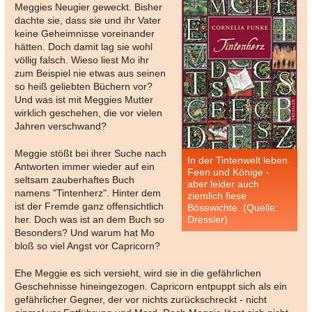
Meggies Neugier geweckt. Bisher
dachte sie, dass sie und ihr Vater
keine Geheimnisse voreinander
hätten. Doch damit lag sie wohl
völlig falsch. Wieso liest Mo ihr
zum Beispiel nie etwas aus seinen
so heiß geliebten Büchern vor?
Und was ist mit Meggies Mutter
wirklich geschehen, die vor vielen
Jahren verschwand?
Meggie stößt bei ihrer Suche nach
In der Tintenwelt leben
Antworten immer wieder auf ein
Feen und Könige -
seltsam zauberhaftes Buch
aber leider auch
namens "Tintenherz". Hinter dem
ziemlich fiese
ist der Fremde ganz offensichtlich
Bösewichte. (Quelle:
her. Doch was ist an dem Buch so
Dressler)
Besonders? Und warum hat Mo
bloß so viel Angst vor Capricorn?
Ehe Meggie es sich versieht, wird sie in die gefährlichen
Geschehnisse hineingezogen. Capricorn entpuppt sich als ein
gefährlicher Gegner, der vor nichts zurückschreckt - nicht