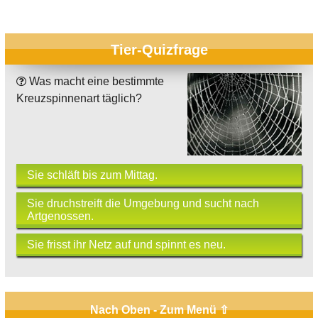
Tier-Quizfrage
Was macht eine bestimmte
Kreuzspinnenart täglich?
Sie schläft bis zum Mittag.
Sie druchstreift die Umgebung und sucht nach
Artgenossen.
Sie frisst ihr Netz auf und spinnt es neu.
Nach Oben - Zum Menü ⇧