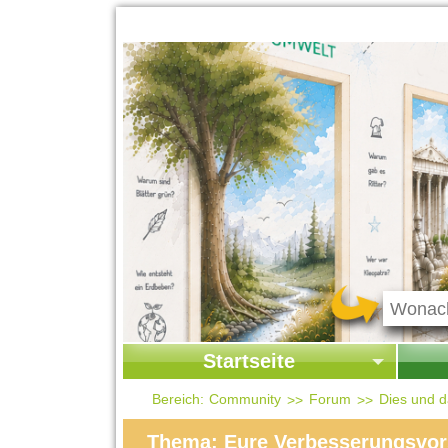
Startseite
Startseite
Start
Bereich:
Community
Forum
Dies und 
Kontakt
Ges
Thema: Eure Verbesserungsvor