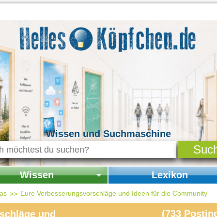
Wissen und Suchmaschine
Wissen
Lexikon
seite Wissen
Startseite Lexikon
das
Eure Verbesserungsvorschläge und Ideen für die Community
chichte & Kultur
(
733
Postin
schläge und