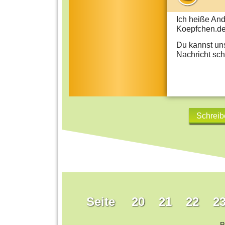
Ich heiße And
Koepfchen.de
Du kannst un
Nachricht sch
Schreib
Seite
20
21
22
2
P