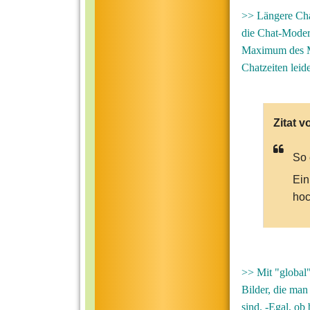
>> Längere Chat
die Chat-Modera
Maximum des Ma
Chatzeiten leide
Zitat v
So 
Ein
hoc
>> Mit "global"
Bilder, die man
sind. -Egal, ob