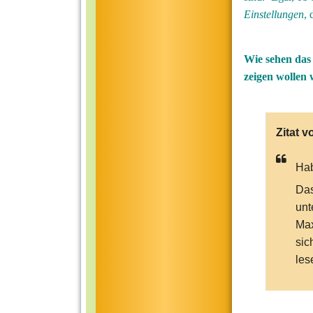
Einstellungen
, 
Wie sehen das 
zeigen wollen 
Zitat v
Hab
Das
unt
Max
sic
les