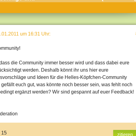
umne
sch & Natur
llschaft & Politik
.01.2011 um 16:31 Uhr
:
geber & Tipps
versum
ommunity!
st
dass die Community immer besser wird und dass dabei eure
hnik
ksichtigt werden. Deshalb könnt ihr uns hier eure
svorschläge und Ideen für die Helles-Köpfchen-Community
deruni
 gefällt euch gut, was könnte noch besser sein, was fehlt noch
derlexikon
bedingt ergänzt werden? Wir sind gespannt auf euer Feedback!
gen und Antworten
deration
: 15
zitieren