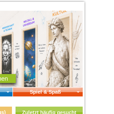
Spiel & Spaß
Startseite Spiel & Spaß
Online-Spiele
gs)
Zuletzt häufig gesucht