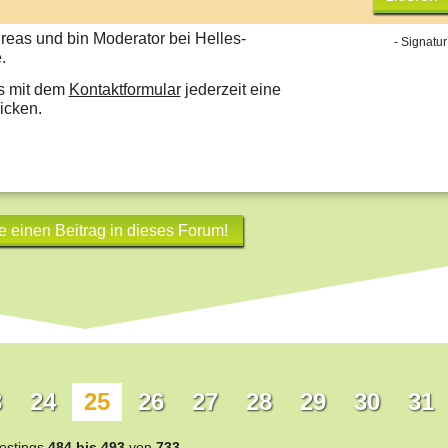
reas und bin Moderator bei Helles-
- Signatur
.
s mit dem
Kontaktformular
jederzeit eine
icken.
e einen Beitrag in dieses Forum!
3
24
25
26
27
28
29
30
31
ostings
484 bis 493
von
733