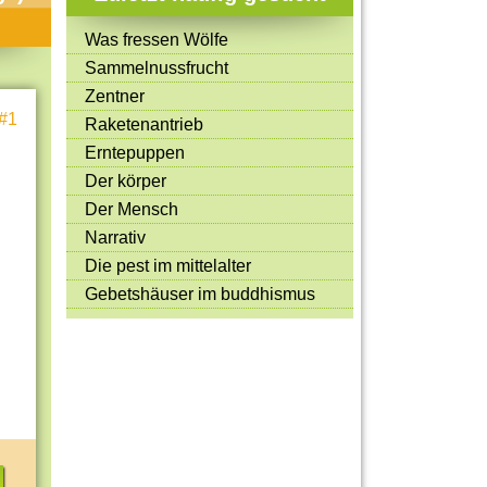
Mitmachen & Kreatives
Was fressen Wölfe
Bücher & Filme
Sammelnussfrucht
Quiz-Spiele
Zentner
#1
Raketenantrieb
Spiele & Ideen
Erntepuppen
Jugendreporter
Der körper
Der Mensch
Rezeptideen
Narrativ
Game-Tests
Die pest im mittelalter
Reisen, Events & Sport
Gebetshäuser im buddhismus
E-Cards