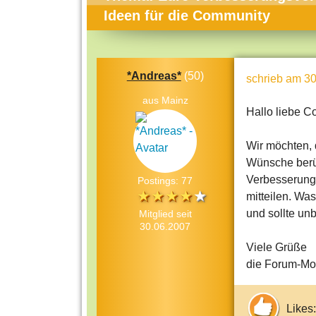
Themen-Specials
Kol
Ideen für die Community
Häufig gesucht
Men
Beliebte Artikel
Gese
*Andreas*
(50)
schrieb
am 30
Rat
aus Mainz
Uni
Hallo liebe C
Kun
Wir möchten, 
Tec
Wünsche berüc
Verbesserung
Postings: 77
Kin
mitteilen. Was
Län
und sollte un
Mitglied seit
30.06.2007
Fra
Viele Grüße
die Forum-Mo
Likes