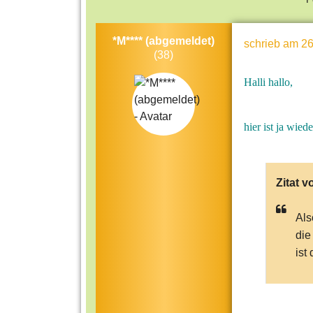
*M**** (abgemeldet)
schrieb
am 26
(38)
Halli hallo,
hier ist ja wi
Zitat v
Als
die
ist