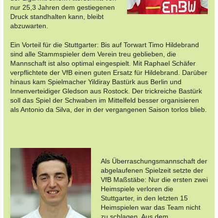
nur 25,3 Jahren dem gestiegenen
Druck standhalten kann, bleibt
abzuwarten.
Ein Vorteil für die Stuttgarter: Bis auf Torwart Timo Hildebrand
sind alle Stammspieler dem Verein treu geblieben, die
Mannschaft ist also optimal eingespielt. Mit Raphael Schäfer
verpflichtete der VfB einen guten Ersatz für Hildebrand. Darüber
hinaus kam Spielmacher Yildiray Bastürk aus Berlin und
Innenverteidiger Gledson aus Rostock. Der trickreiche Bastürk
soll das Spiel der Schwaben im Mittelfeld besser organisieren
als Antonio da Silva, der in der vergangenen Saison torlos blieb.
Als Überraschungsmannschaft der
abgelaufenen Spielzeit setzte der
VfB Maßstäbe: Nur die ersten zwei
Heimspiele verloren die
Stuttgarter, in den letzten 15
Heimspielen war das Team nicht
zu schlagen. Aus dem