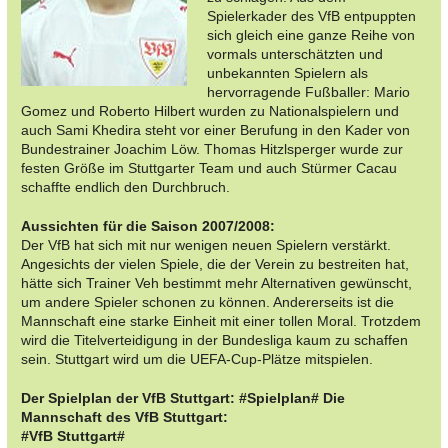
Spielerkader des VfB entpuppten
sich gleich eine ganze Reihe von
vormals unterschätzten und
unbekannten Spielern als
hervorragende Fußballer: Mario
Gomez und Roberto Hilbert wurden zu Nationalspielern und
auch Sami Khedira steht vor einer Berufung in den Kader von
Bundestrainer Joachim Löw. Thomas Hitzlsperger wurde zur
festen Größe im Stuttgarter Team und auch Stürmer Cacau
schaffte endlich den Durchbruch.
Aussichten für die Saison 2007/2008:
Der VfB hat sich mit nur wenigen neuen Spielern verstärkt.
Angesichts der vielen Spiele, die der Verein zu bestreiten hat,
hätte sich Trainer Veh bestimmt mehr Alternativen gewünscht,
um andere Spieler schonen zu können. Andererseits ist die
Mannschaft eine starke Einheit mit einer tollen Moral. Trotzdem
wird die Titelverteidigung in der Bundesliga kaum zu schaffen
sein. Stuttgart wird um die UEFA-Cup-Plätze mitspielen.
Der Spielplan der VfB Stuttgart: #Spielplan# Die
Mannschaft des VfB Stuttgart:
#VfB Stuttgart#