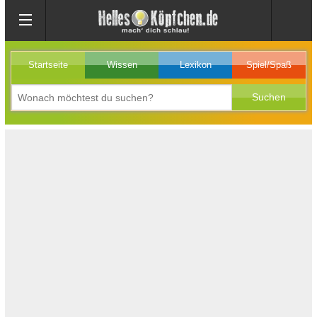
Startseite
Wissen
Lexikon
Spiel/Spaß