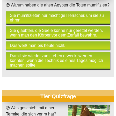
Warum haben die alten Ägypter die Toten mumifiziert?
Sie mumifizieten nur mächtige Herrscher, um sie zu
ehren.
Sie glaubten, die Seele könne nur gerettet werden,
wenn man den Körper vor dem Zerfall bewahre.
Das weiß man bis heute nicht.
Damit sie wieder zum Leben erweckt werden
könnten, wenn die Technik es eines Tages möglich
machen sollte.
Tier-Quizfrage
Was geschieht mit einer
Termite, die sich verirrt hat?