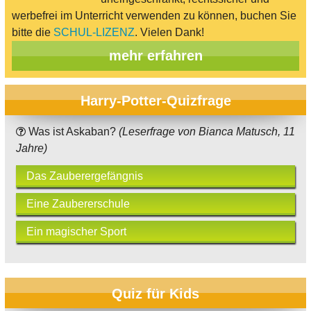
werbefrei im Unterricht verwenden zu können, buchen Sie
bitte die
SCHUL-LIZENZ
. Vielen Dank!
mehr erfahren
Harry-Potter-Quizfrage
Was ist Askaban?
(Leserfrage von Bianca Matusch, 11
Jahre)
Das Zauberergefängnis
Eine Zaubererschule
Ein magischer Sport
Quiz für Kids