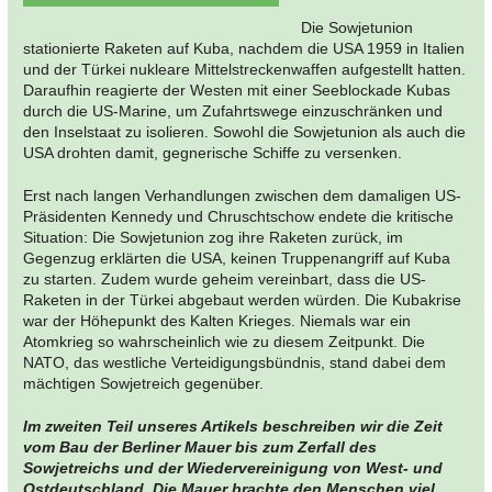
Die Sowjetunion
stationierte Raketen auf Kuba, nachdem die USA 1959 in Italien
und der Türkei nukleare Mittelstreckenwaffen aufgestellt hatten.
Daraufhin reagierte der Westen mit einer Seeblockade Kubas
durch die US-Marine, um Zufahrtswege einzuschränken und
den Inselstaat zu isolieren. Sowohl die Sowjetunion als auch die
USA drohten damit, gegnerische Schiffe zu versenken.
Erst nach langen Verhandlungen zwischen dem damaligen US-
Präsidenten Kennedy und Chruschtschow endete die kritische
Situation: Die Sowjetunion zog ihre Raketen zurück, im
Gegenzug erklärten die USA, keinen Truppenangriff auf Kuba
zu starten. Zudem wurde geheim vereinbart, dass die US-
Raketen in der Türkei abgebaut werden würden. Die Kubakrise
war der Höhepunkt des Kalten Krieges. Niemals war ein
Atomkrieg so wahrscheinlich wie zu diesem Zeitpunkt. Die
NATO, das westliche Verteidigungsbündnis, stand dabei dem
mächtigen Sowjetreich gegenüber.
Im zweiten Teil unseres Artikels beschreiben wir die Zeit
vom Bau der Berliner Mauer bis zum Zerfall des
Sowjetreichs und der Wiedervereinigung von West- und
Ostdeutschland. Die Mauer brachte den Menschen viel