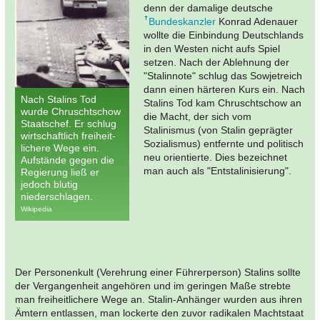
denn der damalige deutsche
Bundeskanzler
Konrad Adenauer
wollte die Einbindung Deutschlands
in den Westen nicht aufs Spiel
setzen. Nach der Ablehnung der
"Stalinnote" schlug das Sowjetreich
dann einen härteren Kurs ein. Nach
Nach Stalins Tod
Stalins Tod kam Chruschtschow an
wurde Chruschtschow
die Macht, der sich vom
Staatschef. Er schlug
Stalinismus (von Stalin geprägter
wirtschaftlich freiheit-
Sozialismus) entfernte und politisch
lichere Wege ein.
neu orientierte. Dies bezeichnet
Aufstände gegen die
man auch als "Entstalinisierung".
Regierung ließ er
jedoch blutig
niederschlagen.
Wikipedia
Der Personenkult (Verehrung einer Führerperson) Stalins sollte
der Vergangenheit angehören und im geringen Maße strebte
man freiheitlichere Wege an. Stalin-Anhänger wurden aus ihren
Ämtern entlassen, man lockerte den zuvor radikalen Machtstaat