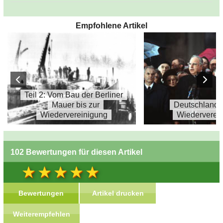
Empfohlene Artikel
Teil 2: Vom Bau der Berliner
Mauer bis zur
Deutschland s
Wiedervereinigung
Wiederverei
102 Bewertungen für diesen Artikel
Bewertungen
Artikel drucken
Weiterempfehlen