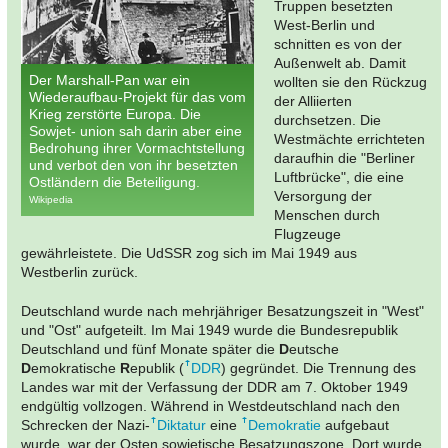
Truppen besetzten
West-Berlin und
schnitten es von der
Außenwelt ab. Damit
Der Marshall-Pan war ein
wollten sie den Rückzug
Wiederaufbau-Projekt für das vom
der Alliierten
Krieg zerstörte Europa. Die
durchsetzen. Die
Sowjet- union sah darin aber eine
Westmächte errichteten
Bedrohung ihrer Vormachtstellung
daraufhin die "Berliner
und verbot den von ihr besetzten
Luftbrücke", die eine
Ostländern die Beteiligung.
Versorgung der
Wikipedia
Menschen durch
Flugzeuge
gewährleistete. Die UdSSR zog sich im Mai 1949 aus
Westberlin zurück.
Deutschland wurde nach mehrjähriger Besatzungszeit in "West"
und "Ost" aufgeteilt. Im Mai 1949 wurde die Bundesrepublik
Deutschland und fünf Monate später die
D
eutsche
D
emokratische
R
epublik (
DDR
) gegründet. Die Trennung des
Landes war mit der Verfassung der DDR am 7. Oktober 1949
endgültig vollzogen. Während in Westdeutschland nach den
Schrecken der Nazi-
Diktatur
eine
Demokratie
aufgebaut
wurde, war der Osten sowjetische Besatzungszone. Dort wurde