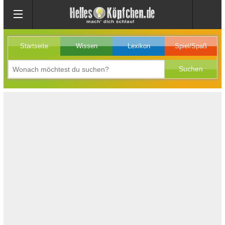
Startseite
Wissen
Lexikon
Spiel/Spaß