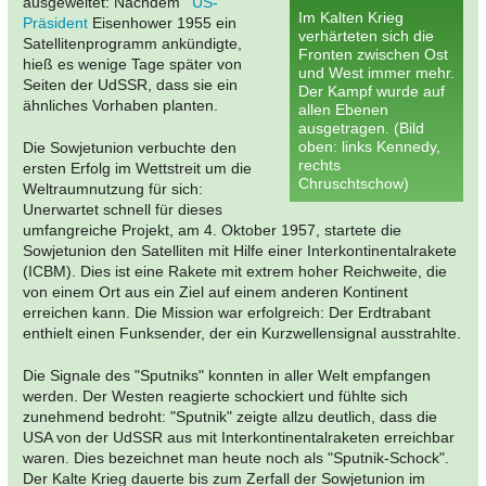
ausgeweitet: Nachdem
US-
Im Kalten Krieg
Präsident
Eisenhower 1955 ein
verhärteten sich die
Satellitenprogramm ankündigte,
Fronten zwischen Ost
hieß es wenige Tage später von
und West immer mehr.
Seiten der UdSSR, dass sie ein
Der Kampf wurde auf
ähnliches Vorhaben planten.
allen Ebenen
ausgetragen. (Bild
oben: links Kennedy,
Die Sowjetunion verbuchte den
rechts
ersten Erfolg im Wettstreit um die
Chruschtschow)
Weltraumnutzung für sich:
Unerwartet schnell für dieses
umfangreiche Projekt, am 4. Oktober 1957, startete die
Sowjetunion den Satelliten mit Hilfe einer Interkontinentalrakete
(ICBM). Dies ist eine Rakete mit extrem hoher Reichweite, die
von einem Ort aus ein Ziel auf einem anderen Kontinent
erreichen kann. Die Mission war erfolgreich: Der Erdtrabant
enthielt einen Funksender, der ein Kurzwellensignal ausstrahlte.
Die Signale des "Sputniks" konnten in aller Welt empfangen
werden. Der Westen reagierte schockiert und fühlte sich
zunehmend bedroht: "Sputnik" zeigte allzu deutlich, dass die
USA von der UdSSR aus mit Interkontinentalraketen erreichbar
waren. Dies bezeichnet man heute noch als "Sputnik-Schock".
Der Kalte Krieg dauerte bis zum Zerfall der Sowjetunion im