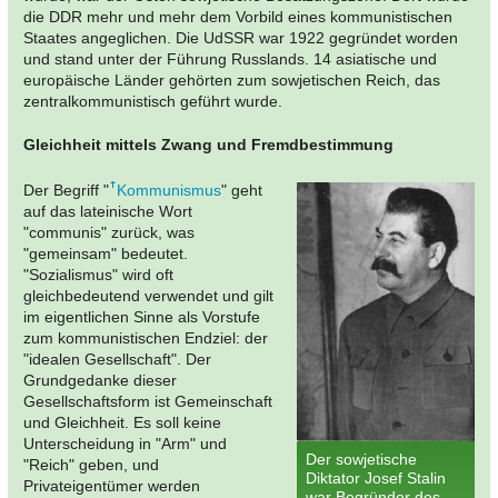
die DDR mehr und mehr dem Vorbild eines kommunistischen
Staates angeglichen. Die UdSSR war 1922 gegründet worden
und stand unter der Führung Russlands. 14 asiatische und
europäische Länder gehörten zum sowjetischen Reich, das
zentralkommunistisch geführt wurde.
Gleichheit mittels Zwang und Fremdbestimmung
Der Begriff "
Kommunismus
" geht
auf das lateinische Wort
"communis" zurück, was
"gemeinsam" bedeutet.
"Sozialismus" wird oft
gleichbedeutend verwendet und gilt
im eigentlichen Sinne als Vorstufe
zum kommunistischen Endziel: der
"idealen Gesellschaft". Der
Grundgedanke dieser
Gesellschaftsform ist Gemeinschaft
und Gleichheit. Es soll keine
Unterscheidung in "Arm" und
Der sowjetische
"Reich" geben, und
Diktator Josef Stalin
Privateigentümer werden
war Begründer des