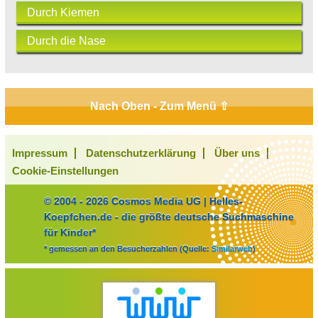
Durch Kiemen
Durch die Nase
Nach Oben - Zum Menü ⇧
Impressum
Datenschutzerklärung
Über uns
Cookie-Einstellungen
© 2004 - 2026 Cosmos Media UG | Helles-
Koepfchen.de - die größte deutsche Suchmaschine
für Kinder*
* gemessen an den Besucherzahlen (Quelle:
Similarweb
)