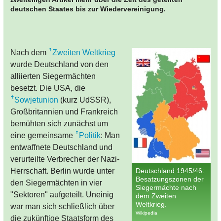
deutschen Staates bis zur Wiedervereinigung.
Nach dem
Zweiten Weltkrieg
wurde Deutschland von den
alliierten Siegermächten
besetzt. Die USA, die
Sowjetunion
(kurz UdSSR),
Großbritannien und Frankreich
bemühten sich zunächst um
eine gemeinsame
Politik
: Man
entwaffnete Deutschland und
verurteilte Verbrecher der Nazi-
Herrschaft. Berlin wurde unter
Deutschland 1945/46:
Besatzungszonen der
den Siegermächten in vier
Siegermächte nach
"Sektoren" aufgeteilt. Uneinig
dem Zweiten
Weltkrieg.
war man sich schließlich über
Wikipedia
die zukünftige Staatsform des