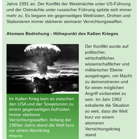
Jahre 1991 an. Der Konflikt der Westmächte unter US-Führung
und der Ostmächte unter russischer Führung spitzte sich immer
mehr zu. Es begann ein gegenseitiges Wettrüsten, Drohen und
Stationieren immer stärkerer atomarer Vernichtungswaffen.
Atomare Bedrohung - Höhepunkt des Kalten Krieges
Der Konflikt wurde auf
politischer,
wirtschaftlicher,
wissenschaftlicher und
militärischer Ebene
ausgetragen, um Macht
zu demonstrieren und
für einen möglichen
Angriff vorbereitet zu
Im Kalten Krieg kam es zwischen
sein. Im Jahr 1962
den USA und der Sowjetunion zu
eskalierte die Situation
einem gegenseitigen Aufrüsten
so weit, dass die Welt
immer stärkerer
kurz vor einem
Vernichtungswaffen. Anfang der
atomaren
1960er Jahre stand die Welt kurz
Vernichtungskrieg
vor einem Atomkrieg.
stand.
Wikipedia