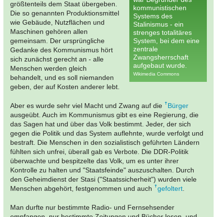
größtenteils dem Staat übergeben.
kommunistischen
Die so genannten Produktionsmittel
Systems des
wie Gebäude, Nutzflächen und
Stalinismus - ein
Maschinen gehören allen
strenges totalitäres
gemeinsam. Der ursprüngliche
System, bei dem eine
zentrale
Gedanke des Kommunismus hört
Zwangsherrschaft
sich zunächst gerecht an - alle
aufgebaut wurde.
Menschen werden gleich
Wikimedia Commons
behandelt, und es soll niemanden
geben, der auf Kosten anderer lebt.
Aber es wurde sehr viel Macht und Zwang auf die
Bürger
ausgeübt. Auch im Kommunismus gibt es eine Regierung, die
das Sagen hat und über das Volk bestimmt. Jeder, der sich
gegen die Politik und das System auflehnte, wurde verfolgt und
bestraft. Die Menschen in den sozialistisch geführten Ländern
fühlten sich unfrei, überall gab es Verbote. Die DDR-Politik
überwachte und bespitzelte das Volk, um es unter ihrer
Kontrolle zu halten und "Staatsfeinde" auszuschalten. Durch
den Geheimdienst der Stasi ("Staatssicherheit") wurden viele
Menschen abgehört, festgenommen und auch
gefoltert
.
Man durfte nur bestimmte Radio- und Fernsehsender
empfangen, nur bestimmte Zeitungen und Bücher lesen, und