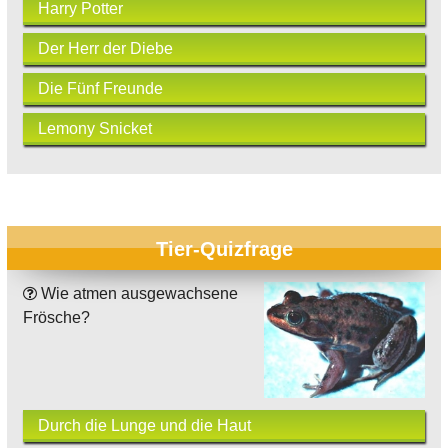
Harry Potter
Der Herr der Diebe
Die Fünf Freunde
Lemony Snicket
Tier-Quizfrage
Wie atmen ausgewachsene
Frösche?
Durch die Lunge und die Haut