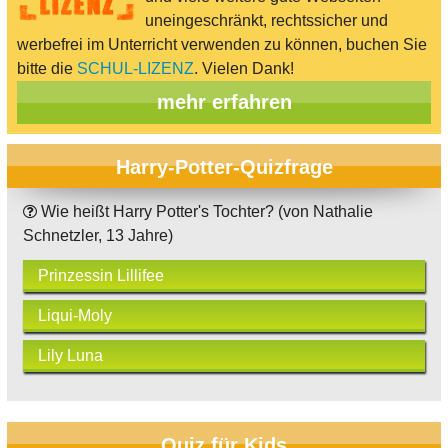
uneingeschränkt, rechtssicher und
werbefrei im Unterricht verwenden zu können, buchen Sie
bitte die
SCHUL-LIZENZ
. Vielen Dank!
mehr erfahren
Harry-Potter-Quizfrage
Wie heißt Harry Potter's Tochter? (von Nathalie
Schnetzler, 13 Jahre)
Prinzessin Lillifee
Liqui-Moly
Lily Luna
Quiz für Kids