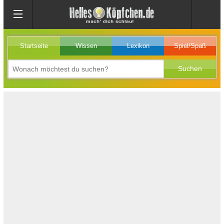
Startseite
Wissen
Lexikon
Spiel/Spaß