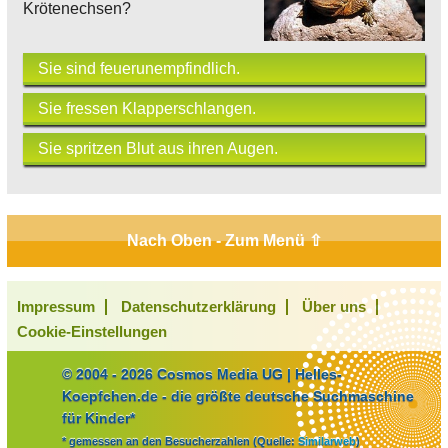
Krötenechsen?
Sie sind feuerunempfindlich.
Sie fressen Klapperschlangen.
Sie spritzen Blut aus ihren Augen.
Nach Oben - Zum Menü ⇧
Impressum
Datenschutzerklärung
Über uns
Cookie-Einstellungen
© 2004 - 2026 Cosmos Media UG | Helles-
Koepfchen.de - die größte deutsche Suchmaschine
für Kinder*
* gemessen an den Besucherzahlen (Quelle:
Similarweb
)