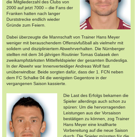
die Mitgliederzahl des Clubs von
2000 auf jetzt 7000 – die Fans der
Franken hatten nach langer
Durststrecke endlich wieder
Gründe zum Feiern.
Dabei überzeugte die Mannschaft von Trainer Hans Meyer
weniger mit berauschendem Offensivfußball als vielmehr mit
solidem und diszipliniertem Abwehrverhalten. Die Nürnberger
stellten mit dem 34-jährigen Routinier Tomas Galasek den
zweikampfstärksten Mittelfeldspieler der gesamten Bundesliga.
In der Abwehr war Innenverteidiger Andreas Wolf fast
unüberwindbar. Beide sorgten dafür, dass der 1. FCN neben
dem FC Schalke 04 die wenigsten Gegentore in der
vergangenen Saison kassierte.
Die Last des Erfolgs bekamen die
Spieler allerdings auch schon zu
spüren: Um die hervorragenden
Leistungen aus der Vorsaison
bestätigen zu können, zog Trainer
Hans Meyer eine knallharte
Vorbereitung auf die neue Saison
durch. Die Spieler müssten für die