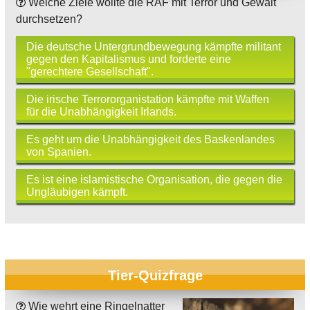
Welche Ziele wollte die RAF mit Terror und Gewalt
durchsetzen?
Die deutsche Untergrundbewegung kämpfte militant
gegen den Kapitalismus und forderte eine
"gerechtere Gesellschaft".
Die irische Terrororganistation kämpfte mit Waffen
für die Unabhängigkeit Irlands.
Es geht um die Unabhängigkeit des Baskenlandes
von Spanien.
Es ist eine islamistische Organisation, die gegen die
Ungläubigen kämpft.
Tier-Quizfrage
Wie wehrt eine Ringelnatter