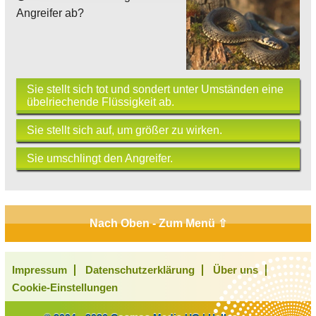
Angreifer ab?
Sie stellt sich tot und sondert unter Umständen eine
übelriechende Flüssigkeit ab.
Sie stellt sich auf, um größer zu wirken.
Sie umschlingt den Angreifer.
Nach Oben - Zum Menü ⇧
Impressum
Datenschutzerklärung
Über uns
Cookie-Einstellungen