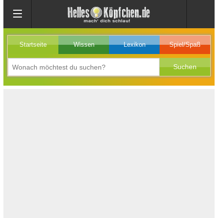
Startseite
Wissen
Lexikon
Spiel/Spaß