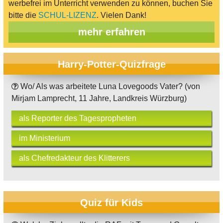
werbefrei im Unterricht verwenden zu können, buchen Sie
bitte die
SCHUL-LIZENZ
. Vielen Dank!
mehr erfahren
Harry-Potter-Quizfrage
Wo/ Als was arbeitete Luna Lovegoods Vater? (von
Mirjam Lamprecht, 11 Jahre, Landkreis Würzburg)
als Reporter des Tagespropheten
im Ministerium
als Chefredakteur des Klitterers
Quiz für Kids