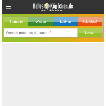
Startseite
Wissen
Lexikon
Spiel/Spaß