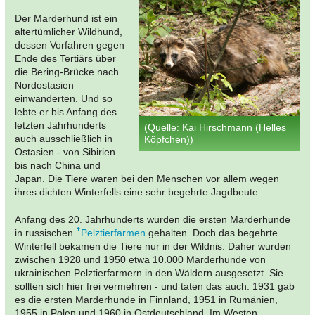
Der Marderhund ist ein
altertümlicher Wildhund,
dessen Vorfahren gegen
Ende des Tertiärs über
die Bering-Brücke nach
Nordostasien
einwanderten. Und so
lebte er bis Anfang des
letzten Jahrhunderts
(Quelle: Kai Hirschmann (Helles
auch ausschließlich in
Köpfchen))
Ostasien - von Sibirien
bis nach China und
Japan. Die Tiere waren bei den Menschen vor allem wegen
ihres dichten Winterfells eine sehr begehrte Jagdbeute.
Anfang des 20. Jahrhunderts wurden die ersten Marderhunde
in russischen
Pelztierfarmen
gehalten. Doch das begehrte
Winterfell bekamen die Tiere nur in der Wildnis. Daher wurden
zwischen 1928 und 1950 etwa 10.000 Marderhunde von
ukrainischen Pelztierfarmern in den Wäldern ausgesetzt. Sie
sollten sich hier frei vermehren - und taten das auch. 1931 gab
es die ersten Marderhunde in Finnland, 1951 in Rumänien,
1955 in Polen und 1960 in Ostdeutschland. Im Westen