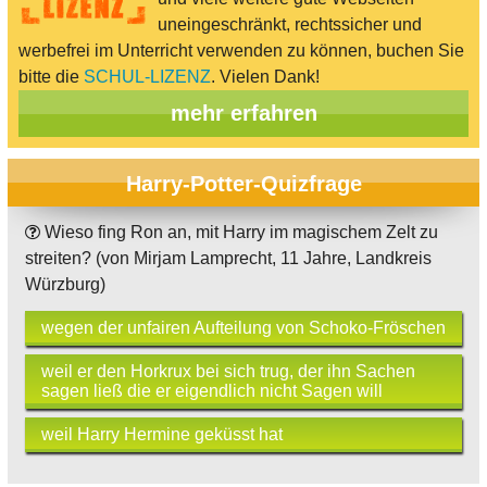
uneingeschränkt, rechtssicher und
werbefrei im Unterricht verwenden zu können, buchen Sie
bitte die
SCHUL-LIZENZ
. Vielen Dank!
mehr erfahren
Harry-Potter-Quizfrage
Wieso fing Ron an, mit Harry im magischem Zelt zu
streiten? (von Mirjam Lamprecht, 11 Jahre, Landkreis
Würzburg)
wegen der unfairen Aufteilung von Schoko-Fröschen
weil er den Horkrux bei sich trug, der ihn Sachen
sagen ließ die er eigendlich nicht Sagen will
weil Harry Hermine geküsst hat