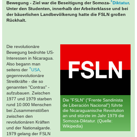
Bewegung - Ziel war die Beseitigung der Somoza-
Diktatur
.
Unter den Studenten, innerhalb der Arbeiterklasse und bei
der bäuerlichen Landbevölkerung hatte die FSLN großen
Rückhalt.
Die revolutionäre
Bewegung bedrohte US-
Interessen in Nicaragua.
Also begann man
seitens der
USA
,
gegenrevolutionäre
Streitkräfte - die so
genannten "Contras" -
aufzubauen. Zwischen
1977 und 1979 starben
Die "FSLN" ("Frente Sandinista
rund 10.000 Menschen
de Liberación Nacional") führte
bei Zusammenstößen
die Nicaraguanische Revolution
an und stürzte im Jahr 1979 die
zwischen den
Somoza-Diktatur. (Quelle:
revolutionären Kräften
Wikipedia)
und der Nationalgarde.
1979 gelang der FSLN