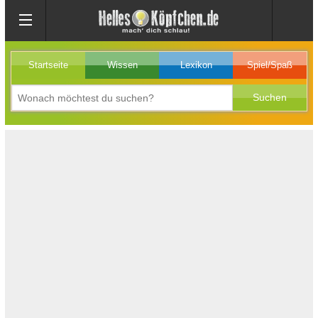
Startseite
Wissen
Lexikon
Spiel/Spaß