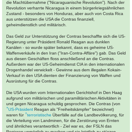
die Machtübernahme ("Nicaraguanische Revolution"). Nach der
Revolution verharrte Nicaragua in einem bürgerkriegsähnlichen
Zustand - besonders von Honduras, aber auch von Costa Rica
aus unterstützen die USA die Contras finanziell,
geheimdienstlich und militärisch.
Das Geld zur Unterstützung der Contras beschaffte sich die US-
Regierung unter Präsident Ronald Reagan aus dunklen
Kanälen - so wurde später bekannt, dass es geheime US-
Waffenverkäufe in den Iran ("Iran-Contra-Affäre") gab. Das Geld
aus diesen Geschäften floss anschließend an die Contras.
Außerdem war der US-Geheimdienst CIA in den internationalen
Drogenhandel verwickelt - Gewinne aus dem illegalen Kokain-
Verkauf in den USA dienten der Finanzierung von Waffen und
Ausrüstung für die Contras.
Die USA wurden vom Internationalen Gerichtshof in Den Haag
aufgrund von militärischen und paramilitärischen Aktivitäten in
und gegen Nicaragua schuldig gesprochen. Die Contras (von
US-Präsident
Reagan als "Freiheitskämpfer" bezeichnet)
waren für
terroristische
Überfälle auf die Landbevölkerung, für
die Verteilung von Landminen, für die Zerstörung von Ernten
und ähnliches verantwortlich - Ziel war es, der FSLN das
Regieren unmöglich zu machen und sie letztlich zu stürzen.