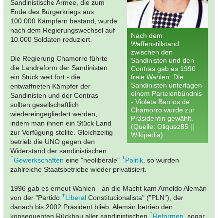
Sandinistische Armee, die zum
Ende des Bürgerkriegs aus
100.000 Kämpfern bestand, wurde
nach dem Regierungswechsel auf
Nach dem
10.000 Soldaten reduziert.
Waffenstillstand
zwischen den
Die Regierung Chamorro führte
Sandinisten und den
die Landreform der Sandinisten
Contras gab es 1990
ein Stück weit fort - die
freie Wahlen: Die
Sandinisten unterlagen
entwaffneten Kämpfer der
einem Parteienbündnis
Sandinisten und der Contras
- Violeta Barrios de
sollten gesellschaftlich
Chamorro wurde zur
wiedereingegliedert werden,
Präsidentin gewählt.
indem man ihnen ein Stück Land
(Quelle: Oliquez85 ||
zur Verfügung stellte. Gleichzeitig
Wikipedia)
betrieb die UNO gegen den
Widerstand der sandinistischen
Gewerkschaften
eine "neoliberale"
Politik
, so wurden
zahlreiche Staatsbetriebe wieder privatisiert.
1996 gab es erneut Wahlen - an die Macht kam Arnoldo Alemán
von der "Partido
Liberal
Constitucionalista" ("PLN"), der
danach bis 2002 Präsident blieb. Alemán betrieb den
konsequenten Rückbau aller sandinistischen
Reformen
, sogar