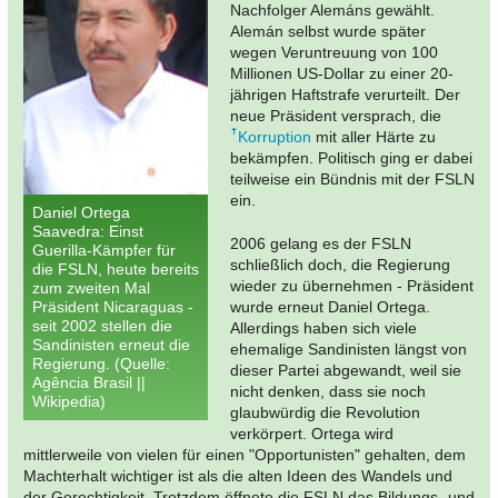
Nachfolger Alemáns gewählt.
Alemán selbst wurde später
wegen Veruntreuung von 100
Millionen US-Dollar zu einer 20-
jährigen Haftstrafe verurteilt. Der
neue Präsident versprach, die
Korruption
mit aller Härte zu
bekämpfen. Politisch ging er dabei
teilweise ein Bündnis mit der FSLN
ein.
Daniel Ortega
Saavedra: Einst
2006 gelang es der FSLN
Guerilla-Kämpfer für
schließlich doch, die Regierung
die FSLN, heute bereits
wieder zu übernehmen - Präsident
zum zweiten Mal
Präsident Nicaraguas -
wurde erneut Daniel Ortega.
seit 2002 stellen die
Allerdings haben sich viele
Sandinisten erneut die
ehemalige Sandinisten längst von
Regierung. (Quelle:
dieser Partei abgewandt, weil sie
Agência Brasil ||
nicht denken, dass sie noch
Wikipedia)
glaubwürdig die Revolution
verkörpert. Ortega wird
mittlerweile von vielen für einen "Opportunisten" gehalten, dem
Machterhalt wichtiger ist als die alten Ideen des Wandels und
der Gerechtigkeit. Trotzdem öffnete die FSLN das Bildungs- und