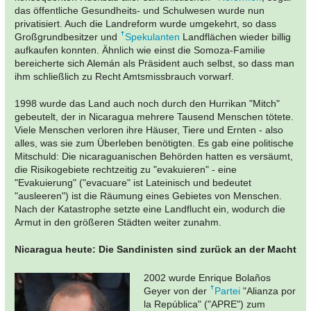
das öffentliche Gesundheits- und Schulwesen wurde nun
privatisiert. Auch die Landreform wurde umgekehrt, so dass
Großgrundbesitzer und
Spekulanten
Landflächen wieder billig
aufkaufen konnten. Ähnlich wie einst die Somoza-Familie
bereicherte sich Alemán als Präsident auch selbst, so dass man
ihm schließlich zu Recht Amtsmissbrauch vorwarf.
1998 wurde das Land auch noch durch den Hurrikan "Mitch"
gebeutelt, der in Nicaragua mehrere Tausend Menschen tötete.
Viele Menschen verloren ihre Häuser, Tiere und Ernten - also
alles, was sie zum Überleben benötigten. Es gab eine politische
Mitschuld: Die nicaraguanischen Behörden hatten es versäumt,
die Risikogebiete rechtzeitig zu "evakuieren" - eine
"Evakuierung" ("evacuare" ist Lateinisch und bedeutet
"ausleeren") ist die Räumung eines Gebietes von Menschen.
Nach der Katastrophe setzte eine Landflucht ein, wodurch die
Armut in den größeren Städten weiter zunahm.
Nicaragua heute: Die Sandinisten sind zurück an der Macht
2002 wurde Enrique Bolaños
Geyer von der
Partei
"Alianza por
la República" ("APRE") zum