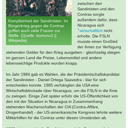
zwischen den
Sandinisten und den
Contras sorgte
außerdem dafür, dass
Kampfeinheit der Sandinisten: Im
Nicaragua sich
Bürgerkrieg gegen die Contras
griffen auch viele Frauen zur
wirtschaftlich
nicht
Waffe. (Quelle: tiomono2 ||
erholte. Die FSLN
Wikipedia)
musste einen Großteil
der ihnen zur Verfügung
stehenden Gelder für den Krieg ausgeben - gleichzeitig stiegen
im ganzen Land die Preise, Lebensmittel und andere
lebenswichtige Produkte wurden knapp.
Im Jahr 1984 gab es Wahlen, die der Präsidentschaftskandidat
der Sandinisten - Daniel Ortega Saavedra - klar für sich
entscheiden konnte. 1985 verhängten die USA eine
Wirtschaftsblockade über Nicaragua, um die FSLN in die Knie
zu zwingen. Einige Zeit später erfuhr die US-Öffentlichkeit von
den mit der Situation in Nicaragua in Zusammenhang
stehenden Machenschaften der CIA (Contra-Affäre,
Drogenhandel) - der US-amerikanische Kongress lehnte weitere
Militärhilfen für die Contras unter diesen Umständen ab.