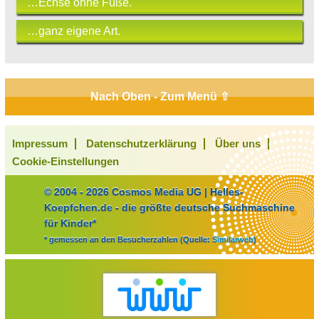
…Echse ohne Füße.
…ganz eigene Art.
Nach Oben - Zum Menü ⇧
Impressum
Datenschutzerklärung
Über uns
Cookie-Einstellungen
© 2004 - 2026 Cosmos Media UG | Helles-
Koepfchen.de - die größte deutsche Suchmaschine
für Kinder*
* gemessen an den Besucherzahlen (Quelle:
Similarweb
)