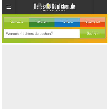
Startseite
Wissen
Lexikon
Spiel/Spaß