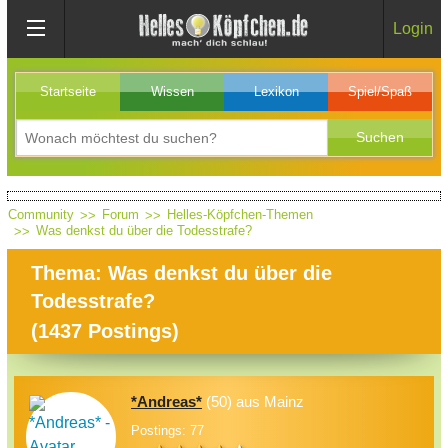
Login
Startseite
Wissen
Lexikon
Spiel/Spaß
Community
Forum
Helles-Köpfchen-Themen
Was denkst du über die Todesstrafe?
Thema: Was denkst du über die
Todesstrafe?
(
1437
Postings)
*Andreas*
(50) aus Mainz
Postings: 77