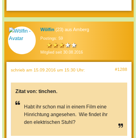
Wölfin
(23) aus Amberg
Postings: 59
Mitglied seit 30.08.2016
#1288
schrieb
am 15.09.2016 um 15:30 Uhr
:
Zitat von:
tinchen.
Habt ihr schon mal in einem Film eine
Hinrichtung angesehen. Wie findet ihr
den elektrischen Stuhl?