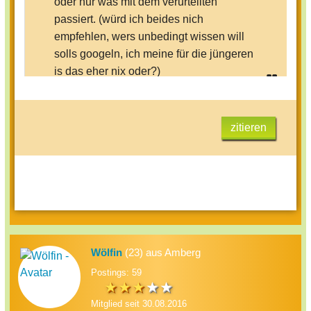
oder nur was mit dem verurteilten
passiert. (würd ich beides nich
empfehlen, wers unbedingt wissen will
solls googeln, ich meine für die jüngeren
is das eher nix oder?)
zitieren
Wölfin
(23) aus Amberg
Postings: 59
Mitglied seit 30.08.2016