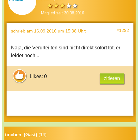
Mitglied seit 30.08.2016
#1292
schrieb
am 16.09.2016 um 15:38 Uhr
:
Naja, die Verurteilten sind nicht direkt sofort tot, er
leidet noch...
Likes: 0
zitieren
tinchen. (Gast)
(14)