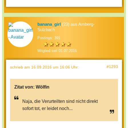
banana_girl
(23) aus Amberg-
Sulzbach
Postings: 391
Mitglied seit 01.07.2016
#1293
schrieb
am 16.09.2016 um 16:06 Uhr
:
Zitat von:
Wölfin
Naja, die Verurteilten sind nicht direkt
sofort tot, er leidet noch...