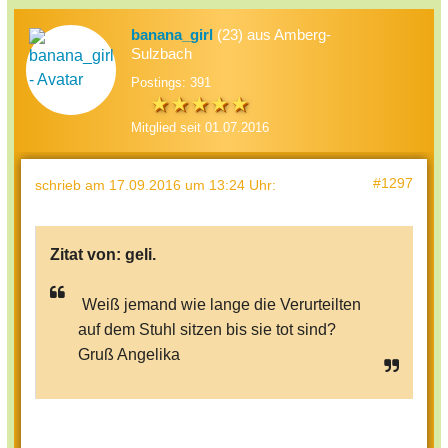
banana_girl
(23) aus Amberg-
Sulzbach
Postings: 391
Mitglied seit 01.07.2016
#1297
schrieb
am 17.09.2016 um 13:24 Uhr
:
Zitat von:
geli.
Weiß jemand wie lange die Verurteilten
auf dem Stuhl sitzen bis sie tot sind?
Gruß Angelika