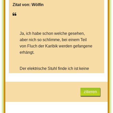
Zitat von:
Wölfin
Ja, ich habe schon welche gesehen,
aber nich so schlimme, bei einem Teil
von Fluch der Karibik werden gefangene
erhängt.
Der elektrische Stuhl finde ich ist keine
gute Methode,ich hab auch schon
manche trailer gesehen und da hat man
gesehen wie einer dadrauf sas, is mega
zitieren
schlimm :O