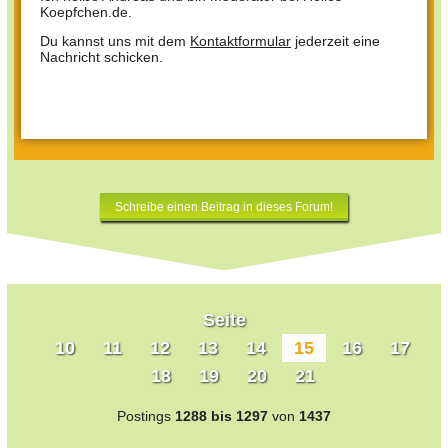
Koepfchen.de.
Du kannst uns mit dem
Kontaktformular
jederzeit eine
Nachricht schicken.
Schreibe einen Beitrag in dieses Forum!
Seite
10
11
12
13
14
15
16
17
18
19
20
21
Postings
1288 bis 1297
von
1437