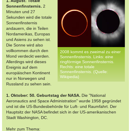
1. August: Totale
Sonnenfinsternis.
2
Minuten und 27
Sekunden wird die totale
Sonnenfinsternis
andauern, die in Teilen
Nordamerikas, Europas
und Asiens zu sehen ist.
Die Sonne wird also
vollkommen durch den
2008 kommt es zweimal zu einer
Mond verdeckt werden.
Sonnenfinsternis. Links: eine
Allerdings wird dieses
ringförmige Sonnenfinsternis.
Rechts: eine totale
Ereignis auf dem
Sonnenfinsternis. (Quelle:
europäischen Kontinent
Wikipedia)
nur in Norwegen und
Russland zu sehen sein.
1. Oktober: 50. Geburtstag der NASA.
Die "National
Aeronautics and Space Administration" wurde 1958 gegründet
und ist die US-Bundesbehörde für Luft- und Raumfahrt. Der
Hauptsitz der NASA befindet sich in der US-amerikanischen
Stadt Washington, DC.
Mehr zum Thema: