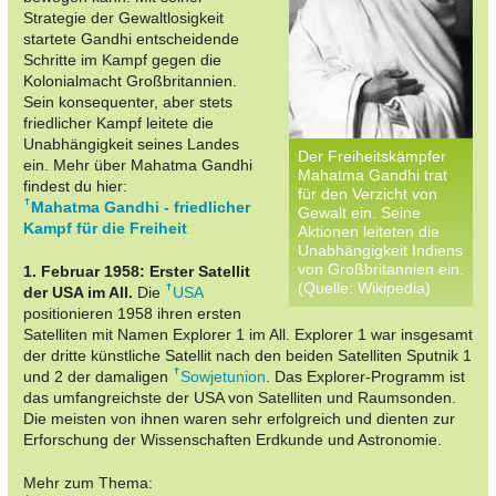
Strategie der Gewaltlosigkeit
startete Gandhi entscheidende
Schritte im Kampf gegen die
Kolonialmacht Großbritannien.
Sein konsequenter, aber stets
friedlicher Kampf leitete die
Unabhängigkeit seines Landes
Der Freiheitskämpfer
ein. Mehr über Mahatma Gandhi
Mahatma Gandhi trat
findest du hier:
für den Verzicht von
Mahatma Gandhi - friedlicher
Gewalt ein. Seine
Kampf für die Freiheit
Aktionen leiteten die
Unabhängigkeit Indiens
von Großbritannien ein.
1. Februar 1958: Erster Satellit
(Quelle: Wikipedia)
der USA im All.
Die
USA
positionieren 1958 ihren ersten
Satelliten mit Namen Explorer 1 im All. Explorer 1 war insgesamt
der dritte künstliche Satellit nach den beiden Satelliten Sputnik 1
und 2 der damaligen
Sowjetunion
. Das Explorer-Programm ist
das umfangreichste der USA von Satelliten und Raumsonden.
Die meisten von ihnen waren sehr erfolgreich und dienten zur
Erforschung der Wissenschaften Erdkunde und Astronomie.
Mehr zum Thema: