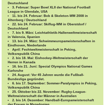
Deutschland
3. Februar:
Super Bowl XLII
der National Football
League in Glendale, USA
11. bis 24. Februar:
Bob & Skeleton-WM
2008 in
Altenberg / Deutschland
22. bis 24. Februar:
Skiflug-WM
in Oberstdorf /
Deutschland
7. bis 9. März:
Leichtathletik-Hallenweltmeisterschaft
in Valencia, Spanien
13. bis 24. März:
Schwimmeuropameisterschaften
in
Eindhoven, Niederlande
April:
Fechtweltmeisterschaft
in Peking,
Volksrepublik China
2. bis 18. Mai:
Eishockey-Weltmeisterschaft
der
Herren in Kanada
16. bis 21. Juni:
Special Olympics National Games
Karlsruhe
24. August:
Vor 45 Jahren wurde die Fußball-
Bundesliga gegründet.
6. bis 17. September:
Sommer-Paralympics
in Peking,
Volksrepublik China
25. Oktober bis 22. November:
Rugby-League-
Weltmeisterschaft
der Männer in Australien
2. bis 14. Dezember:
Handball-Europameisterschaft
der Frauen in Mazedonien