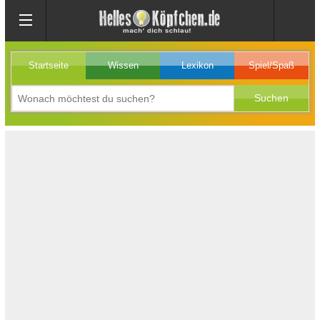
Startseite
Wissen
Lexikon
Spiel/Spaß