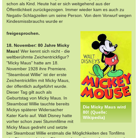
schon als Kind. Heute hat er sich weitgehend aus der
Öffentlichkeit zurückgezogen. Immer wieder kam es auch zu
Negativ-Schlagzeilen um seine Person. Von dem Vorwurf wegen
Kindesmissbrauchs wurde er
freigesprochen.
18. November: 80 Jahre Micky
Maus!
Wer kennt sich nicht - die
weltberühmte Zeichentrickfigur?
"Micky Maus" hatte am 18.
November 1928 ihre Premiere.
"Steamboat Willie" ist der erste
Zeichentrickfilm mit Micky Maus,
der öffentlich aufgeführt wurde.
Dieser Tag gilt auch als
Geburtstag von Micky Maus. In
Steamboat Willie tauchte bereits
Die Micky Maus wird
Mickys späterer Widersacher
80! (Quelle:
Kater Karlo auf. Walt Disney hatte
Wikipedia)
vorher schon zwei Stummfilme mit
Micky Maus gedreht und setzte
bei Steamboat Willie erstmals die Möglichkeiten des Tonfilms