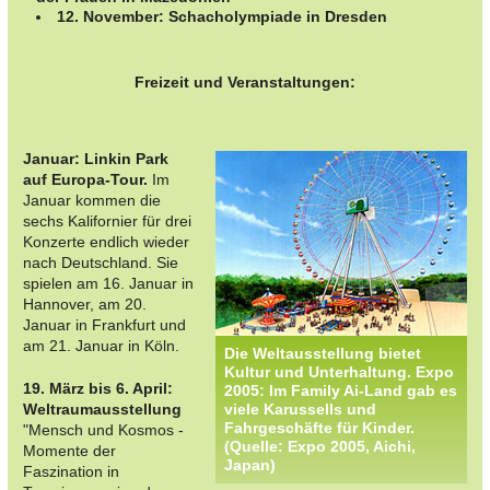
12. November:
Schacholympiade
in Dresden
Freizeit und Veranstaltungen:
Januar: Linkin Park
auf Europa-Tour.
Im
Januar kommen die
sechs Kalifornier für drei
Konzerte endlich wieder
nach Deutschland. Sie
spielen am 16. Januar in
Hannover, am 20.
Januar in Frankfurt und
am 21. Januar in Köln.
Die Weltausstellung bietet
Kultur und Unterhaltung. Expo
19. März bis 6. April:
2005: Im Family Ai-Land gab es
Weltraumausstellung
viele Karussells und
Fahrgeschäfte für Kinder.
"Mensch und Kosmos -
(Quelle: Expo 2005, Aichi,
Momente der
Japan)
Faszination in