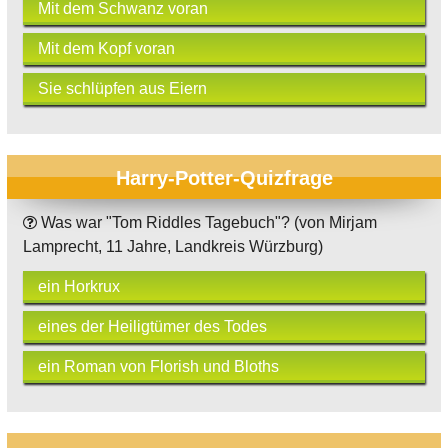
Mit dem Schwanz voran
Mit dem Kopf voran
Sie schlüpfen aus Eiern
Harry-Potter-Quizfrage
Was war "Tom Riddles Tagebuch"? (von Mirjam
Lamprecht, 11 Jahre, Landkreis Würzburg)
ein Horkrux
eines der Heiligtümer des Todes
ein Roman von Florish und Bloths