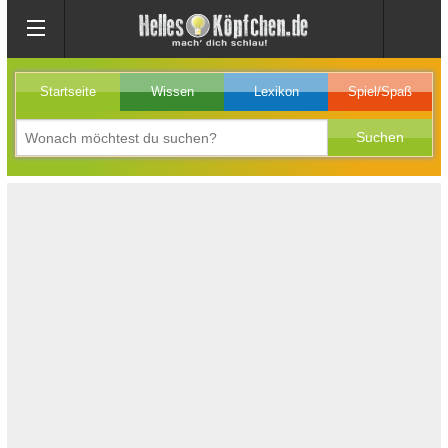
Startseite
Wissen
Lexikon
Spiel/Spaß