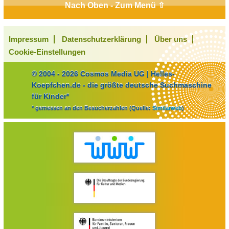
Nach Oben - Zum Menü ⇧
Impressum
Datenschutzerklärung
Über uns
Cookie-Einstellungen
© 2004 - 2026 Cosmos Media UG | Helles-
Koepfchen.de - die größte deutsche Suchmaschine
für Kinder*
* gemessen an den Besucherzahlen (Quelle:
Similarweb
)