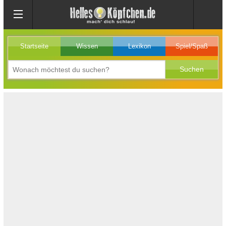
Startseite
Wissen
Lexikon
Spiel/Spaß