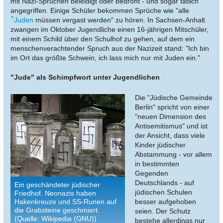
mit Nazi-Sprüchen beleidigt oder bedroht - und sogar tätlich
angegriffen. Einige Schüler bekommen Sprüche wie "alle
Juden
müssen vergast werden" zu hören. In Sachsen-Anhalt
zwangen im Oktober Jugendliche einen 16-jährigen Mitschüler,
mit einem Schild über den Schulhof zu gehen, auf dem ein
menschenverachtender Spruch aus der Nazizeit stand: "Ich bin
im Ort das größte Schwein, ich lass mich nur mit Juden ein."
"Jude" als Schimpfwort unter Jugendlichen
Die "Jüdische Gemeinde
Berlin" spricht von einer
"neuen Dimension des
Antisemitismus" und ist
der Ansicht, dass viele
Kinder jüdischer
Abstammung - vor allem
in bestimmten
Gegenden
Deutschlands - auf
Ein geschändeter jüdischer
jüdischen Schulen
Friedhof. Neonazis haben
Hakenkreuze und SS-Runen auf
besser aufgehoben
die Grabsteine geschmiert.
seien. Der Schutz
(Quelle: Wikipedia (GNU))
bestehe allerdings nur