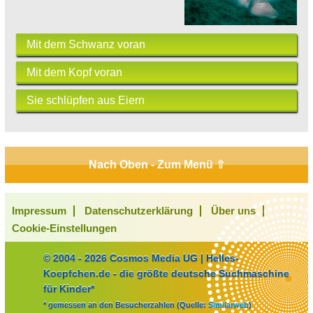
Mit dem Schwanz voran
Mit dem Kopf voran
Sie schlüpfen aus Eiern
Nach Oben - Zum Menü ⇧
Impressum
Datenschutzerklärung
Über uns
Cookie-Einstellungen
© 2004 - 2026 Cosmos Media UG | Helles-
Koepfchen.de - die größte deutsche Suchmaschine
für Kinder*
* gemessen an den Besucherzahlen (Quelle:
Similarweb
)