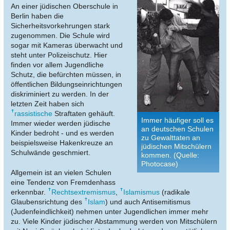
An einer jüdischen Oberschule in
Berlin haben die
Sicherheitsvorkehrungen stark
zugenommen. Die Schule wird
sogar mit Kameras überwacht und
steht unter Polizeischutz. Hier
finden vor allem Jugendliche
Schutz, die befürchten müssen, in
öffentlichen Bildungseinrichtungen
diskriminiert zu werden. In der
letzten Zeit haben sich
rassistische
Straftaten gehäuft.
Immer häufiger soll es
Immer wieder werden jüdische
an deutschen Schulen
Kinder bedroht - und es werden
zu Gewalttaten an
beispielsweise Hakenkreuze an
jüdischen Mitschülern
Schulwände geschmiert.
kommen. (Quelle:
Photocase)
Allgemein ist an vielen Schulen
eine Tendenz von Fremdenhass
erkennbar.
Rechtsextremismus
,
Islamismus
(radikale
Glaubensrichtung des
Islam
) und auch Antisemitismus
(Judenfeindlichkeit) nehmen unter Jugendlichen immer mehr
zu. Viele Kinder jüdischer Abstammung werden von Mitschülern