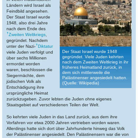
Ländern wird Israel als
Feindbild angesehen.
Der Staat Israel wurde
1948, also drei Jahre
nach dem Ende des
Zweiten Weltkriegs
,
gegründet. Nachdem
unter der Nazi-
Diktatur
Der Staat Israel wurde 1948
viele Juden verfolgt und
gegründet. Viele Juden kehrten
über sechs Millionen
nach dem Zweiten Weltkrieg in ihr
ermordet worden
früheres Heimatland zurück, in
waren, beschlossen die
dem sich mittlerweile die
Siegermächte, dem
Palästinenser angesiedelt hatten.
jüdischen Volk als
(Quelle: Wikipedia)
Entschädigung ihre
ursprüngliche Heimat
zurückzugeben. Zuvor lebten die Juden ohne eigenes
Staatsgebiet auf verschiedenen Teilen der Welt.
So kehrten viele Juden in das Land zurück, aus dem ihre
Vorfahren vor etwa 2000 Jahren vertrieben worden waren.
Allerdings hatte sich dort über Jahrhunderte hinweg das Volk
der Palästinenser angesiedelt. Den Palästinensern war die von