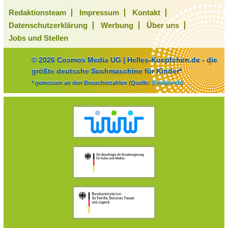
Redaktionsteam
Impressum
Kontakt
Datenschutzerklärung
Werbung
Über uns
Jobs und Stellen
© 2026 Cosmos Media UG | Helles-Koepfchen.de - die
größte deutsche Suchmaschine für Kinder*
* gemessen an den Besucherzahlen (Quelle:
Similarweb
)