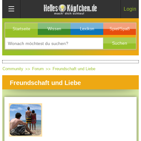
Login
Startseite
Wissen
Lexikon
Spiel/Spaß
Community
Forum
Freundschaft und Liebe
Freundschaft und Liebe