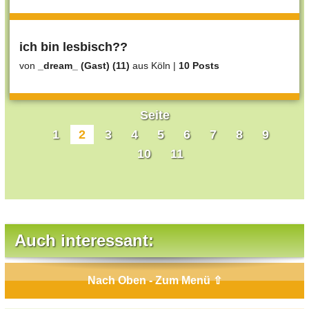
ich bin lesbisch??
von
_dream_ (Gast) (11)
aus Köln
|
10 Posts
Seite
1
2
3
4
5
6
7
8
9
10
11
Auch interessant:
Nach Oben - Zum Menü ⇧