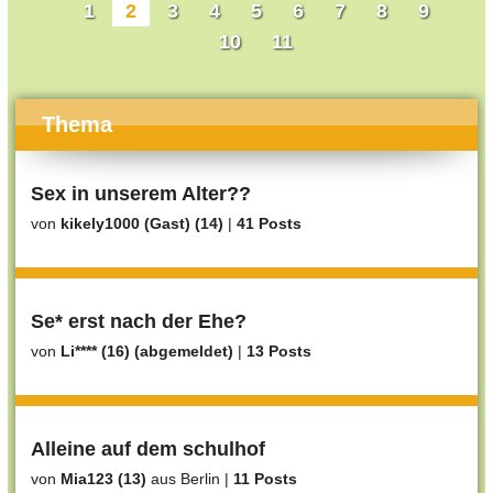
1
2
3
4
5
6
7
8
9
10
11
Thema
Sex in unserem Alter??
von
kikely1000 (Gast) (14)
|
41 Posts
Se* erst nach der Ehe?
von
Li**** (16) (abgemeldet)
|
13 Posts
Alleine auf dem schulhof
von
Mia123 (13)
aus Berlin
|
11 Posts