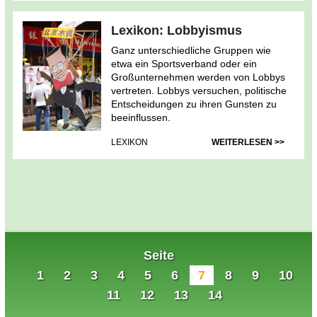
Lexikon: Lobbyismus
Ganz unterschiedliche Gruppen wie
etwa ein Sportsverband oder ein
Großunternehmen werden von Lobbys
vertreten. Lobbys versuchen, politische
Entscheidungen zu ihren Gunsten zu
beeinflussen.
LEXIKON
WEITERLESEN >>
Seite
1
2
3
4
5
6
7
8
9
10
11
12
13
14