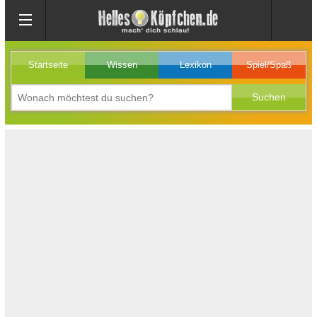
Startseite
Wissen
Lexikon
Spiel/Spaß