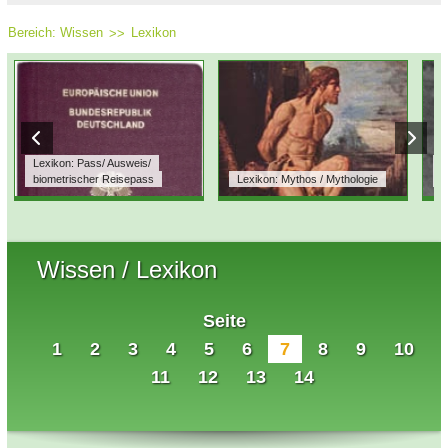
Bereich:
Wissen
Lexikon
Lexikon: Pass/ Ausweis/
L
biometrischer Reisepass
Lexikon: Mythos / Mythologie
T
Wissen / Lexikon
Seite
1
2
3
4
5
6
7
8
9
10
11
12
13
14