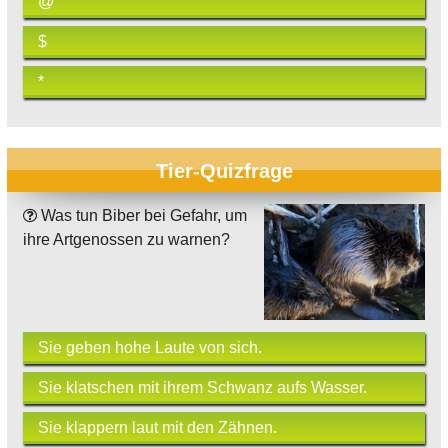
@
$
*
Tier-Quizfrage
Was tun Biber bei Gefahr, um
ihre Artgenossen zu warnen?
Sie geben hohe Laute von sich.
Sie klatschen mit ihrem Schwanz aufs Wasser.
Sie klappern laut mit den Zähnen.