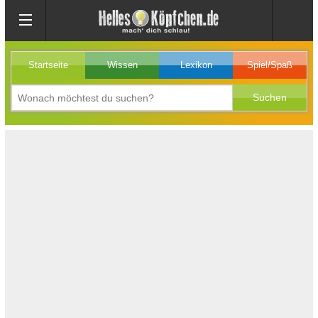
Startseite
Wissen
Lexikon
Spiel/Spaß