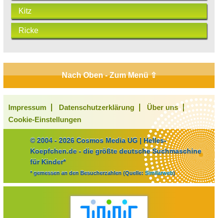
Kitz
Ricke
Nach Oben - Zum Menü ⇧
Impressum
Datenschutzerklärung
Über uns
Cookie-Einstellungen
© 2004 - 2026 Cosmos Media UG | Helles-
Koepfchen.de - die größte deutsche Suchmaschine
für Kinder*
* gemessen an den Besucherzahlen (Quelle:
Similarweb
)