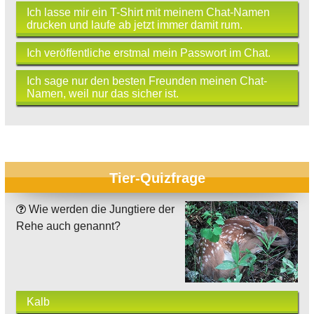
Ich lasse mir ein T-Shirt mit meinem Chat-Namen
drucken und laufe ab jetzt immer damit rum.
Ich veröffentliche erstmal mein Passwort im Chat.
Ich sage nur den besten Freunden meinen Chat-
Namen, weil nur das sicher ist.
Tier-Quizfrage
Wie werden die Jungtiere der
Rehe auch genannt?
Kalb