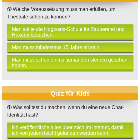
Welche Voraussetzung muss man erfüllen, um
Thestrale sehen zu können?
Man sollte die Hogwarts-Schule für Zaubererei und
Hexerei besuchen.
Man muss mindestens 15 Jahre alt sein.
Man muss schon einmal jemanden sterben gesehen
haben.
Quiz für Kids
Was solltest du machen, wenn du eine neue Chat-
Identität hast?
Ich veröffentliche alles über mich im Internet, damit
ich von jedem leicht gefunden werden kann.