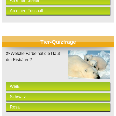
An einen Stiefel
An einen Fussball
Tier-Quizfrage
Welche Farbe hat die Haut
der Eisbären?
Weiß
Schwarz
Rosa