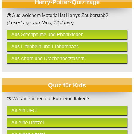
Harry-Potter-Quizfrage
Aus welchem Material ist Harrys Zauberstab?
(Leserfrage von Nico, 14 Jahre)
Aus Stechpalme und Phönixfeder.
Aus Elfenbein und Einhornhaar.
Aus Ahorn und Drachenherzfasern.
Quiz für Kids
Woran erinnert die Form von Italien?
An ein UFO
An eine Bretzel