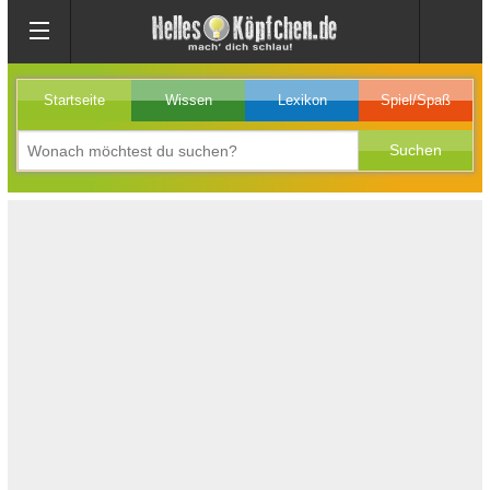
Startseite
Wissen
Lexikon
Spiel/Spaß