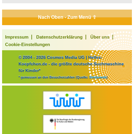
Nach Oben - Zum Menü ⇧
Impressum
Datenschutzerklärung
Über uns
Cookie-Einstellungen
© 2004 - 2026 Cosmos Media UG | Helles-
Koepfchen.de - die größte deutsche Suchmaschine
für Kinder*
* gemessen an den Besucherzahlen (Quelle:
Similarweb
)