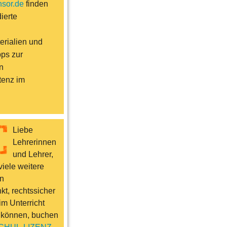
sor.de
finden
ierte
erialien und
pps zur
n
enz im
Liebe
Lehrerinnen
und Lehrer,
iele weitere
n
t, rechtssicher
im Unterricht
 können, buchen