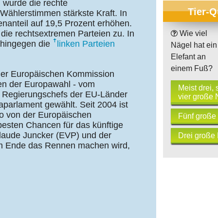
 wurde die rechte
Tier-Q
Wählerstimmen stärkste Kraft. In
nanteil auf 19,5 Prozent erhöhen.
die rechtsextremen Parteien zu. In
Wie viel
 hingegen die
linken Parteien
Nägel hat ein
Elefant an
einem Fuß?
t der Europäischen Kommission
sen der Europawahl - vom
Meist drei,
d Regierungschefs der EU-Länder
vier große 
arlament gewählt. Seit 2004 ist
so von der Europäischen
Fünf große
besten Chancen für das künftige
laude Juncker (EVP) und der
Drei große
am Ende das Rennen machen wird,