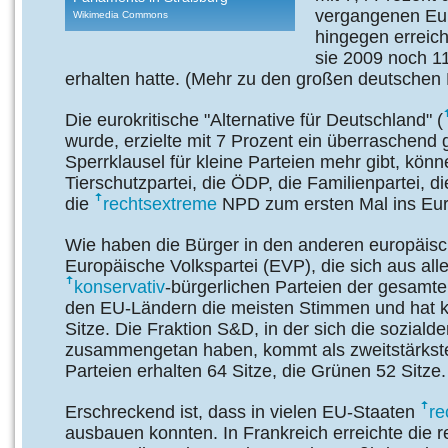
vergangenen Eur
Wikimedia Commons
hingegen erreic
sie 2009 noch 1
erhalten hatte. (Mehr zu den großen deutschen 
Die eurokritische "Alternative für Deutschland" (
wurde, erzielte mit 7 Prozent ein überraschend
Sperrklausel für kleine Parteien mehr gibt, könn
Tierschutzpartei, die ÖDP, die Familienpartei, 
die
rechtsextreme
NPD zum ersten Mal ins Eur
Wie haben die Bürger in den anderen europäis
Europäische Volkspartei (EVP), die sich aus all
konservativ
-bürgerlichen Parteien der gesamte
den EU-Ländern die meisten Stimmen und hat k
Sitze. Die Fraktion S&D, in der sich die sozial
zusammengetan haben, kommt als zweitstärkste K
Parteien erhalten 64 Sitze, die Grünen 52 Sitze.
Erschreckend ist, dass in vielen EU-Staaten
re
ausbauen konnten. In Frankreich erreichte die r