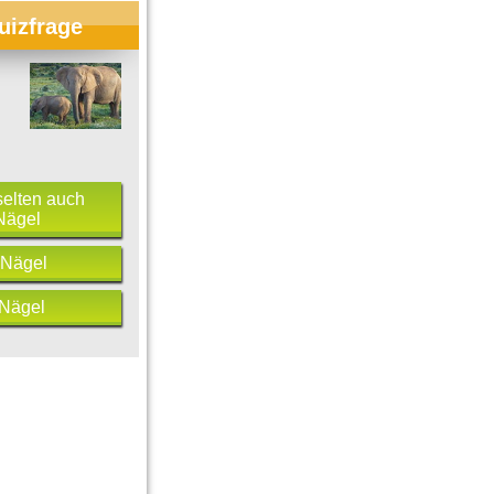
uizfrage
 selten auch
Nägel
 Nägel
 Nägel