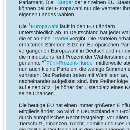
Parlament. Die
Bürger
der einzelnen EU-Staat
können bei der Europawahl nur die Vertreter ihr
eigenen Landes wählen.
Die
Europawahl
läuft in den EU-Ländern
unterschiedlich ab. In Deutschland hat jeder wa
die er an eine
Partei
vergibt. Die Parteien erha
erhaltenen Stimmen Sitze im Europäischen Par
vergangenen Europawahl in Deutschland nur die
die mindestens fünf Prozent der Wählerstimmen e
genannte "
Fünf-Prozent-Hürde
" mittlerweile a
nun auch kleine Parteien, die wenige Stimmen 
vertreten. Die Parteien treten mit Wahllisten an
nacheinander aufgelistet sind. Ihre Reihenfolge 
auf einen Sitz - je höher der Listenplatz eines K
seine Chancen.
Die heutige EU hat einen immer größeren Einflu
Mitgliedsländer. So wird in Deutschland ein Gro
durch europäisches Recht festgelegt. Vor allem
Tierschutz, Finanzen, Recht, Familie und Gesund
die Politik in Deutschland in den vergangenen