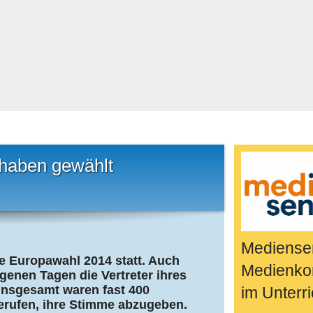
Bücher & Fil
k
Quiz-Spiele
Spiele & Idee
Jugendreport
Rezeptideen
Game-Tests
Reisen, Even
haben gewählt
E-Cards
en
Mediensen
e Europawahl 2014 statt. Auch
Medienko
enen Tagen die Vertreter ihres
Insgesamt waren fast 400
im Unterri
erufen, ihre Stimme abzugeben.