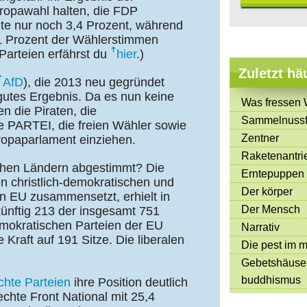
opawahl halten, die FDP
hte nur noch 3,4 Prozent, während
1 Prozent der Wählerstimmen
Parteien erfährst du
hier
.)
Zuletzt hä
AfD
), die 2013 neu gegründet
 gutes Ergebnis. Da es nun keine
Was fressen 
en die Piraten, die
Sammelnussf
die PARTEI, die freien Wähler sowie
Zentner
opaparlament einziehen.
Raketenantri
chen Ländern abgestimmt? Die
Erntepuppen
en christlich-demokratischen und
Der körper
n EU zusammensetzt, erhielt in
Der Mensch
ünftig 213 der insgesamt 751
demokratischen Parteien der EU
Narrativ
raft auf 191 Sitze. Die liberalen
Die pest im mi
Gebetshäuse
buddhismus
chte Parteien
ihre Position deutlich
echte Front National mit 25,4