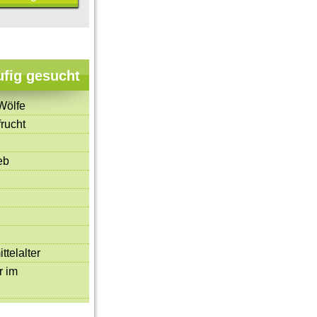
ufig gesucht
Wölfe
rucht
eb
ttelalter
r im