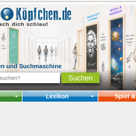
en und Suchmaschine
Lexikon
Spiel 
Startseite Lexikon
Startseite Spi
Online-Spiele
Mitmachen & 