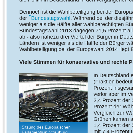
Dennoch ist die Wahlbeteiligung bei der Europaw
der
Bundestagswahl
. Während bei der diesjäh
weniger als die Hälfte aller wahlberechtigten B
Bundestagswahl 2013 dagegen 71,5 Prozent all
ab - also nahezu drei Viertel der Bürger in Deu
Ländern ist weniger als die Hälfte der Bürger 
Wahlbeteiligung bei der Europawahl 2014 liegt 
Viele Stimmen für konservative und rechte P
In Deutschland e
(Fraktion bedeu
Prozent insgesa
verlor aber im V
2,4 Prozent der
Prozent der Wäh
Vergleich zur Wa
Grünen kamen au
1,4 Prozent der 
Sitzung des Europäischen
mit 7,4 Prozent 
Parlaments in Straßburg