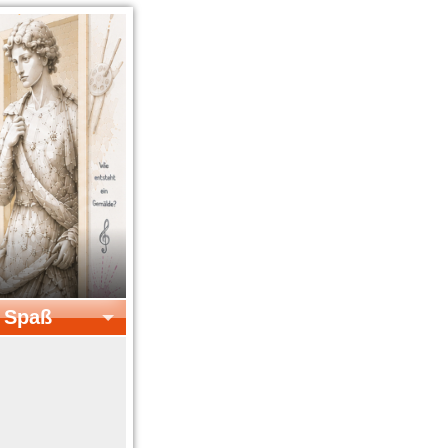
& Spaß
el & Spaß
Kreatives