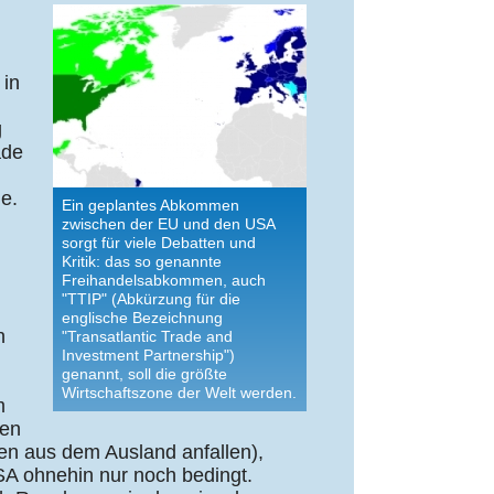
 in
g
ade
e.
Ein geplantes Abkommen
zwischen der EU und den USA
sorgt für viele Debatten und
Kritik: das so genannte
Freihandelsabkommen, auch
"TTIP" (Abkürzung für die
englische Bezeichnung
n
"Transatlantic Trade and
Investment Partnership")
genannt, soll die größte
Wirtschaftszone der Welt werden.
m
len
ren aus dem Ausland anfallen),
A ohnehin nur noch bedingt.