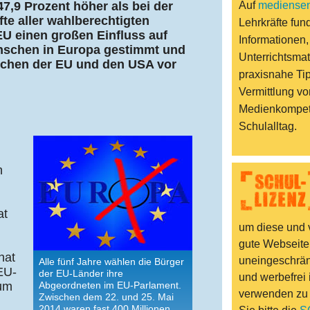
7,9 Prozent höher als bei der
Auf
mediensen
fte aller wahlberechtigten
Lehrkräfte fund
U einen großen Einfluss auf
Informationen,
nschen in Europa gestimmt und
Unterrichtsmat
chen der EU und den USA vor
praxisnahe Ti
Vermittlung vo
Medienkompet
Schulalltag.
n
n
at
um diese und v
gute Webseite
hat
uneingeschränk
Alle fünf Jahre wählen die Bürger
EU-
der EU-Länder ihre
und werbefrei 
zum
Abgeordneten im EU-Parlament.
verwenden zu
Zwischen dem 22. und 25. Mai
2014 waren fast 400 Millionen