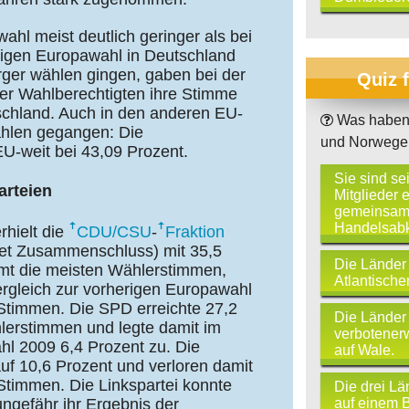
ahl meist deutlich geringer als bei
rigen Europawahl in Deutschland
ürger wählen gingen, gaben bei der
Quiz 
er Wahlberechtigten ihre Stimme
tschland. Auch in den anderen EU-
Was haben 
wählen gegangen: Die
und Norwege
EU-weit bei 43,09 Prozent.
Sie sind se
arteien
Mitglieder 
gemeinsam
Handelsab
rhielt die
CDU/CSU
-
Fraktion
tet Zusammenschluss) mit 35,5
Die Länder
mt die meisten Wählerstimmen,
Atlantisch
ergleich zur vorherigen Europawahl
 Stimmen. Die SPD erreichte 27,2
Die Länder
lerstimmen und legte damit im
verbotener
hl 2009 6,4 Prozent zu. Die
auf Wale.
f 10,6 Prozent und verloren damit
Stimmen. Die Linkspartei konnte
Die drei Lä
auf einem B
ungefähr ihr Ergebnis der