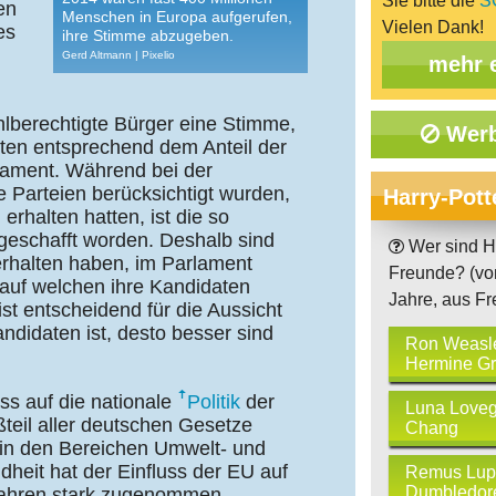
Sie bitte die
S
en
Menschen in Europa aufgerufen,
Vielen Dank!
es
ihre Stimme abzugeben.
Gerd Altmann | Pixelio
mehr 
hlberechtigte Bürger eine Stimme,
Werb
lten entsprechend dem Anteil der
lament. Während bei der
 Parteien berücksichtigt wurden,
Harry-Pott
rhalten hatten, ist die so
bgeschafft worden. Deshalb sind
Wer sind H
erhalten haben, im Parlament
Freunde? (von
, auf welchen ihre Kandidaten
Jahre, aus Fr
ist entscheidend für die Aussicht
andidaten ist, desto besser sind
Ron Weasl
Hermine Gr
ss auf die nationale
Politik
der
Luna Love
ßteil aller deutschen Gesetze
Chang
 in den Bereichen Umwelt- und
heit hat der Einfluss der EU auf
Remus Lupi
Dumbledor
 Jahren stark zugenommen.