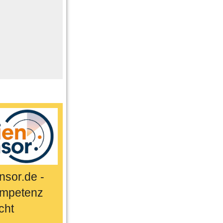
me
n
er
ts & Sport
sor.de -
mpetenz
cht