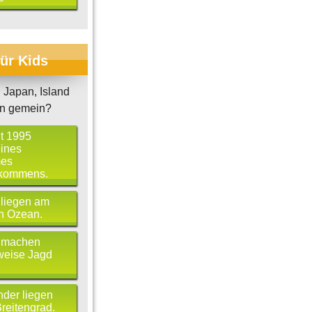
für Kids
Japan, Island
n gemein?
it 1995
eines
es
kommens.
 liegen am
en Ozean.
 machen
weise Jagd
nder liegen
reitengrad.