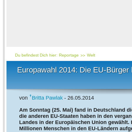
Häufig gesucht
Mensch & Natur
Beliebte Artikel
Gesellschaft & Politi
Ratgeber & Tipps
Universum
Kunst
Technik
Du befindest Dich hier:
Reportage
Welt
Kinderuni
Europawahl 2014: Die EU-Bürger 
Länderlexikon
Fragen und Antwort
von
Britta Pawlak
- 26.05.2014
Am Sonntag (25. Mai) fand in Deutschland di
die anderen EU-Staaten haben in den vergang
Landes in der Europäischen Union gewählt. 
Millionen Menschen in den EU-Ländern aufg