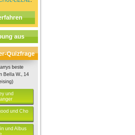
CHUL-LIZENZ
.
erfahren
ung aus
er-Quizfrage
arrys beste
 Bella W., 14
eising)
ey und
anger
good und Cho
n und Albus
e