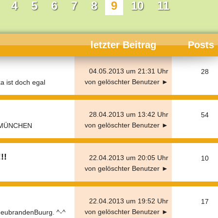
4
5
6
7
8
9
10
11
letzter Beitrag
Posts
04.05.2013 um 21:31 Uhr
28
von gelöschter Benutzer ►
a ist doch egal
28.04.2013 um 13:42 Uhr
54
von gelöschter Benutzer ►
 MÜNCHEN
!!
22.04.2013 um 20:05 Uhr
10
von gelöschter Benutzer ►
22.04.2013 um 19:52 Uhr
17
von gelöschter Benutzer ►
eubrandenBuurg. ^-^