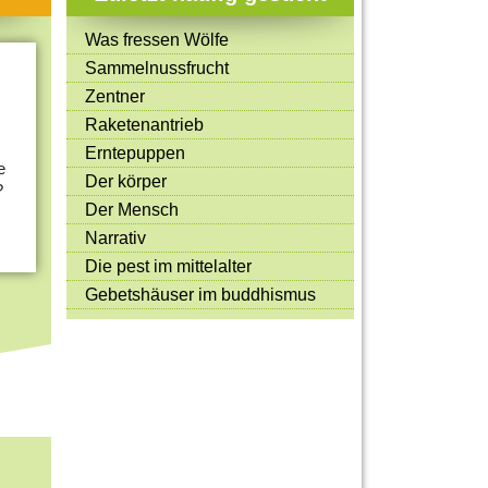
Mitmachen & Kreatives
Was fressen Wölfe
Bücher & Filme
Sammelnussfrucht
Quiz-Spiele
Zentner
Raketenantrieb
Spiele & Ideen
Erntepuppen
e
Jugendreporter
Der körper
?
Der Mensch
Rezeptideen
Narrativ
Game-Tests
Die pest im mittelalter
Reisen, Events & Sport
Gebetshäuser im buddhismus
E-Cards