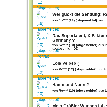
Wer guckt die Sendung: R
von
Jo**** (16) (abgemeldet)
aus L
Das Supertalent, X-Faktor 
Germany ?
von
Ke**** (10) (abgemeldet)
aus in
sowieso nich :DD!
Lola Veloso (=
von
Pr**** (12) (abgemeldet)
aus Ha
Hanni und Nanni2
von
Re**** (10) (abgemeldet)
aus L
Mein Größter Wunsch ist e