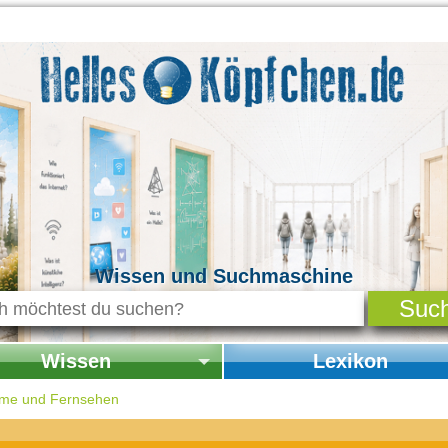
Wissen und Suchmaschine
Wissen
Lexikon
seite Wissen
Startseite Lexikon
ilme und Fernsehen
chichte & Kultur