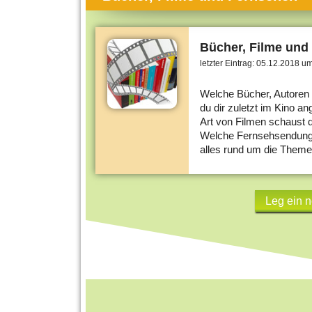
Themen-Specials
Kol
Häufig gesucht
Men
Bücher, Filme und
Beliebte Artikel
Gese
letzter Eintrag:
05.12.2018 um
Rat
Welche Bücher, Autoren 
du dir zuletzt im Kino 
Uni
Art von Filmen schaust 
Kun
Welche Fernsehsendungen
alles rund um die Theme
Tec
Kin
Leg ein 
Län
Fra