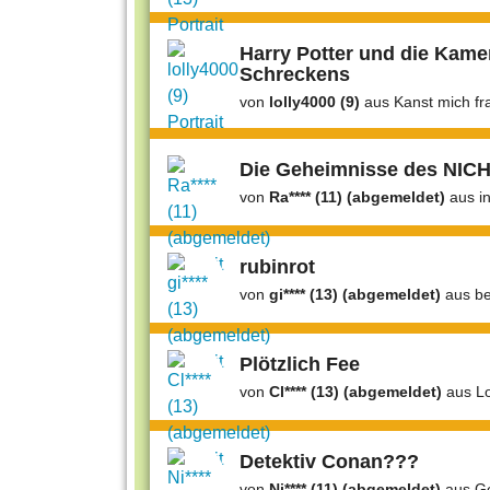
Harry Potter und die Kame
Schreckens
von
lolly4000 (9)
aus Kanst mich fr
Die Geheimnisse des NI
von
Ra**** (11) (abgemeldet)
aus i
rubinrot
von
gi**** (13) (abgemeldet)
aus be
Plötzlich Fee
von
Cl**** (13) (abgemeldet)
aus Lo
Detektiv Conan???
von
Ni**** (11) (abgemeldet)
aus G