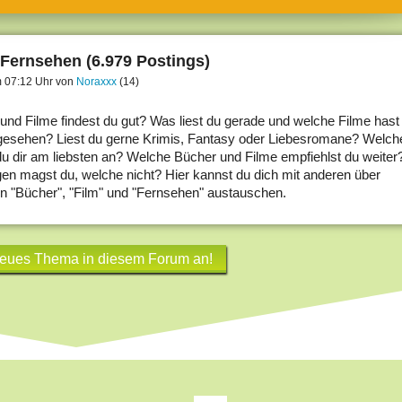
umne
sch & Natur
 Fernsehen (6.979 Postings)
llschaft & Politik
 07:12 Uhr von
Noraxxx
(14)
geber & Tipps
und Filme findest du gut? Was liest du gerade und welche Filme hast
angesehen? Liest du gerne Krimis, Fantasy oder Liebesromane? Welch
versum
du dir am liebsten an? Welche Bücher und Filme empfiehlst du weiter
st
 magst du, welche nicht? Hier kannst du dich mit anderen über
n "Bücher", "Film" und "Fernsehen" austauschen.
hnik
deruni
neues Thema in diesem Forum an!
derlexikon
gen und Antworten