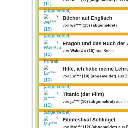
Bücher auf Englisch
von
we**** (15) (abgemeldet)
Eragon und das Buch der Z
von
WakeUp (10)
aus Berlin
Hilfe, ich habe meine Leh
von
Le**** (10) (abgemeldet)
aus Z
Titanic (der Film)
von
ja**** (10) (abgemeldet)
aus li
Filmfestival Schlingel
von
Ma**** (12) (abgemeldet)
aus 