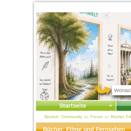
Startseite
Startseite
Start
Bereich:
Community
Forum
Bücher, F
Kontakt
Ges
Bücher, Filme und Fernsehen