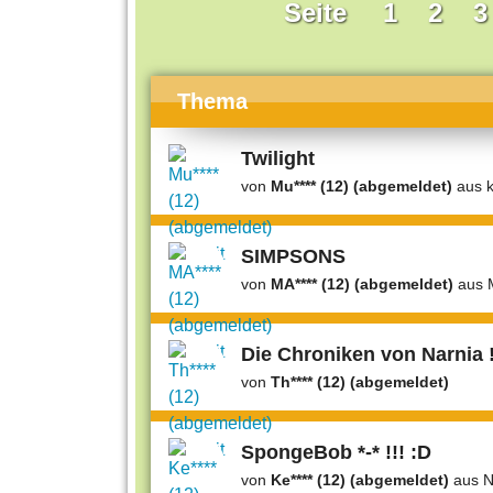
Seite
1
2
3
Thema
Twilight
von
Mu**** (12) (abgemeldet)
aus k
SIMPSONS
von
MA**** (12) (abgemeldet)
aus
Die Chroniken von Narnia !
von
Th**** (12) (abgemeldet)
SpongeBob *-* !!! :D
von
Ke**** (12) (abgemeldet)
aus N