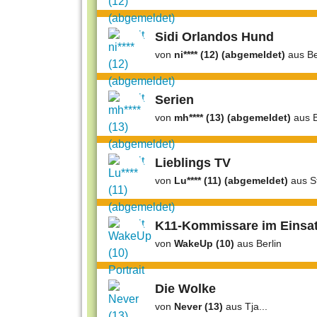
Sidi Orlandos Hund
von
ni**** (12) (abgemeldet)
aus Be
Serien
von
mh**** (13) (abgemeldet)
aus B
Lieblings TV
von
Lu**** (11) (abgemeldet)
aus S
K11-Kommissare im Einsat
von
WakeUp (10)
aus Berlin
Die Wolke
von
Never (13)
aus Tja...