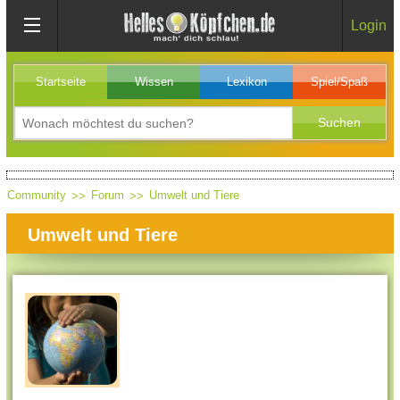
Login
Startseite
Wissen
Lexikon
Spiel/Spaß
Community
Forum
Umwelt und Tiere
Umwelt und Tiere