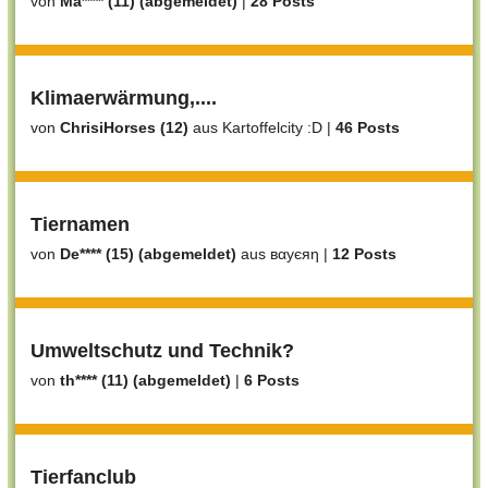
von
Ma**** (11) (abgemeldet)
|
28 Posts
Klimaerwärmung,....
von
ChrisiHorses (12)
aus Kartoffelcity :D
|
46 Posts
Tiernamen
von
De**** (15) (abgemeldet)
aus вαуєяη
|
12 Posts
Umweltschutz und Technik?
von
th**** (11) (abgemeldet)
|
6 Posts
Tierfanclub