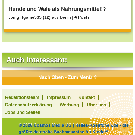
Hunde und Wale als Nahrungsmittel!?
von
girlgame333 (12)
aus Berlin
|
4 Posts
Auch interessant:
Nach Oben - Zum Menü ⇧
Redaktionsteam
Impressum
Kontakt
Datenschutzerklärung
Werbung
Über uns
Jobs und Stellen
© 2026 Cosmos Media UG | Helles-Koepfchen.de - die
größte deutsche Suchmaschine für Kinder*