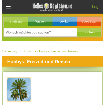
Login
Startseite
Wissen
Lexikon
Spiel/Spaß
Community
Forum
Hobbys, Freizeit und Reisen
Hobbys, Freizeit und Reisen