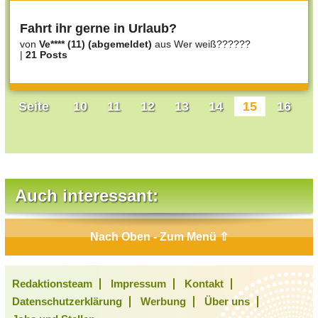
Fahrt ihr gerne in Urlaub?
von
Ve**** (11) (abgemeldet)
aus Wer weiß??????
|
21 Posts
Seite
10
11
12
13
14
15
16
Auch interessant:
Nach Oben - Zum Menü ⇧
Redaktionsteam
Impressum
Kontakt
Datenschutzerklärung
Werbung
Über uns