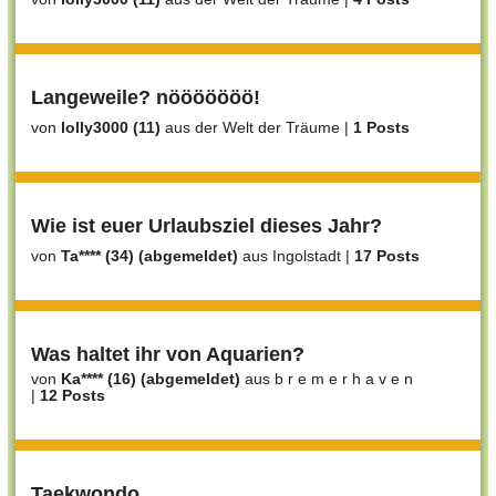
Langeweile? nööööööö!
von
lolly3000 (11)
aus der Welt der Träume
|
1 Posts
Wie ist euer Urlaubsziel dieses Jahr?
von
Ta**** (34) (abgemeldet)
aus Ingolstadt
|
17 Posts
Was haltet ihr von Aquarien?
von
Ka**** (16) (abgemeldet)
aus b r e m e r h a v e n
|
12 Posts
Taekwondo