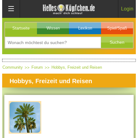
Login
Startseite
Wissen
Lexikon
Spiel/Spaß
Community
Forum
Hobbys, Freizeit und Reisen
Hobbys, Freizeit und Reisen