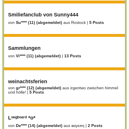
Smiliefanclub von Sunny444
von
Su**** (11) (abgemeldet)
aus Rostock
|
5 Posts
Sammlungen
von
Vi**** (11) (abgemeldet)
|
13 Posts
weinachtsferien
von
gr**** (12) (abgemeldet)
aus irgentwo zwischen himmel
und hölle!
|
5 Posts
Lᵒᶰᵍᵇᵒᵃʳᵈ *o*
von
De**** (14) (abgemeldet)
aus вαуєяη
|
2 Posts