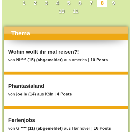
1
2
3
4
5
6
7
8
9
10
11
Thema
Wohin wollt ihr mal reisen?!
von
Ni**** (15) (abgemeldet)
aus america
|
10 Posts
Phantasialand
von
joelle (14)
aus Köln
|
4 Posts
Ferienjobs
von
Gl**** (11) (abgemeldet)
aus Hannover
|
16 Posts